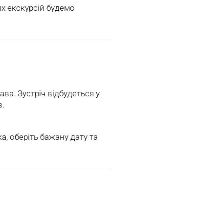
их екскурсій будемо
ава. Зустріч відбудеться у
в.
а, оберіть бажану дату та