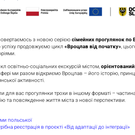
повертаємось з новою серією
сімейних прогулянок по 
о успіху продовжуємо цикл
«Вроцлав від початку»
, цьо
оріями.
кл освітньо-соціальних екскурсій містом,
орієнтований 
сфері ми разом відкриємо Вроцлав – його історію, прин
нської активності.
ли для вас прогулянки трохи в іншому форматі – частина 
ію та повсякденне життя міста з нової перспективи.
ами польської
рібна реєстрація в проєкті «Від адаптації до інтеграції»