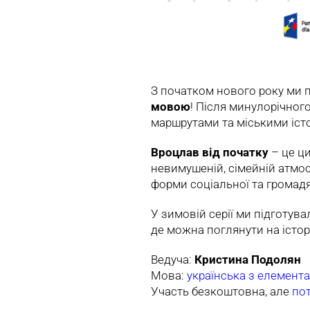
З початком нового року ми 
мовою
! Після минулорічног
маршрутами та міськими іст
Вроцлав від початку
– це ци
невимушеній, сімейній атмо
форми соціальної та громадя
У зимовій серії ми підготува
де можна поглянути на істор
Ведуча:
Кристина Подолян
Мова:
українська з елемент
Участь безкоштовна, але
пот