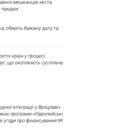
давніх мешканців міста
 предки.
а, оберіть бажану дату та
етіх країн у процесі
слуг, що охоплюють суспільну
урної інтеграції у Вроцлаві»
мках програми «Європейські
ві угоди про фінансування №