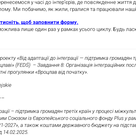
еренесемося у часі до інтер’єрів, де повсякденне життя 
лому. Ми побачимо, як жили, гралися та працювали наші
тисніть, щоб заповнити форму.
можлива лише один раз у рамках усього циклу. Будь ласк
оекту «Від адаптації до інтеграції — підтримка громадян тр
оцлаві» (FEDŚ) – Завдання 8: Організація інтеграційних по
тні прогулянки «Вроцлав від початку».
jskie
—–
рації – підтримка громадян третіх країн у процесі міжкульт
им Союзом із Європейського соціального фонду Plus у ра
21-2027», а також коштами державного бюджету на підста
д 14.02.2025.