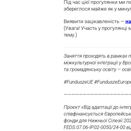
Під час цієї прогулянки ми п
збереглося майже як у мину
Виявити зацікавленість —
на
(Увага! Участь у прогулянці 
тему.)
Заняття проходять в рамках пр
міжкультурної інтеграції у Вр
та громадянську освіту – осві
#FunduszeUE #FunduszeEurope
—————————————————
Проєкт «Від адаптації до інтег
співфінансується Європейськ
фонди для Нижньої Сілезії 20
FEDS.07.06-IP.02-0050/24-00 ві