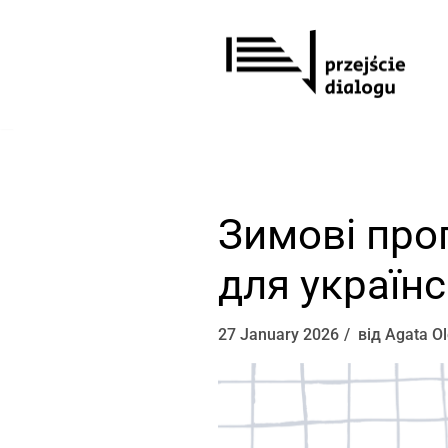
Перейти
до
вмісту
Зимові про
для україн
27 January 2026
від
Agata O