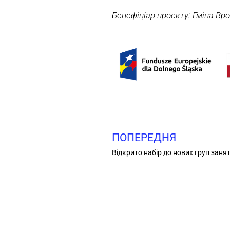
Бенефіціар проєкту: Гміна Вр
ПОПЕРЕДНЯ
Відкрито набір до нових груп занят