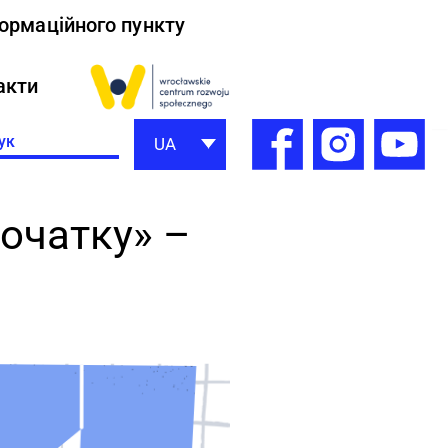
формаційного пункту
акти
h
UA
початку» –