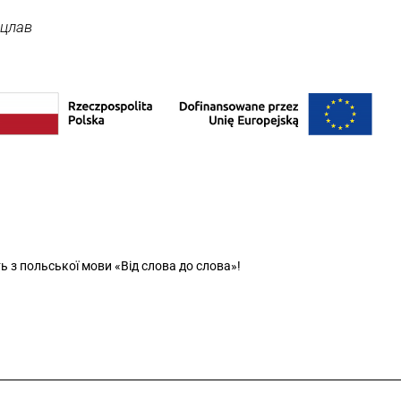
оцлав
ь з польської мови «Від слова до слова»!