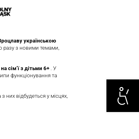
Вроцлаву українською
го разу з новими темами,
на сім’ї з дітьми 6+
. У
ципи функціонування та
Otwórz narzędzi
з них відбудеться у місцях,