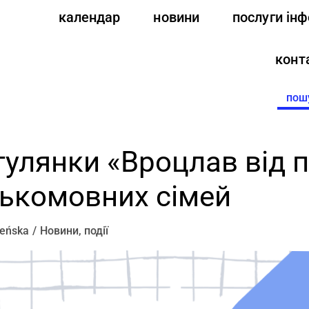
календар
новини
послуги ін
конт
Searc
for:
гулянки «Вроцлав від 
ськомовних сімей
leńska
Новини
,
події