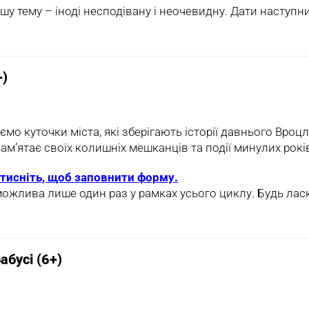
у тему – іноді несподівану і неочевидну. Дати наступн
+)
мо куточки міста, які зберігають історії давнього Вроцл
ам’ятає своїх колишніх мешканців та події минулих рокі
тисніть, щоб заповнити форму.
можлива лише один раз у рамках усього циклу. Будь ласк
абусі (6+)