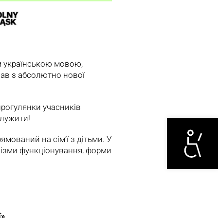
м українською мовою,
лав з абсолютно нової
прогулянки учасників
Otwórz narzędzi
олужити!
ямований на сім’ї з дітьми. У
нізми функціонування, форми
ї»