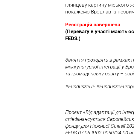
глянцеву картину міського ж
покажемо Вроцлав із незвич
Реєстрація завершена
(Перевагу в участі мають ос
FEDS.)
Заняття проходять в рамках пр
міжкультурної інтеграції у Вр
та громадянську освіту – осві
#FunduszeUE #FunduszeEurope
—————————————————
Проєкт «Від адаптації до інтег
співфінансується Європейськ
фонди для Нижньої Сілезії 20
FEDS.07.06-IP.02-0050/24-00 ві