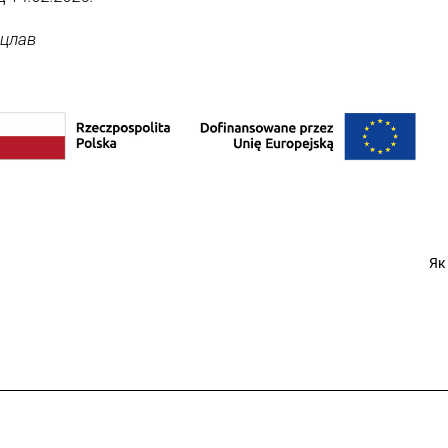
оцлав
Як