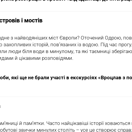
стровів і мостів
одне з найводяніших міст Європи? Оточений Одрою, повн
о захопливих історій, пов’язаних із водою. Під час прог
или люди біля води в минулому, та які таємниці зберіга
идами й цікавими розповідями.
оби, які ще не брали участі в екскурсіях «Вроцлав з 
а
м’яниці й пам’ятки. Часто найцікавіші історії ховаються 
 побутові звички минулих століть – усе це створює справ