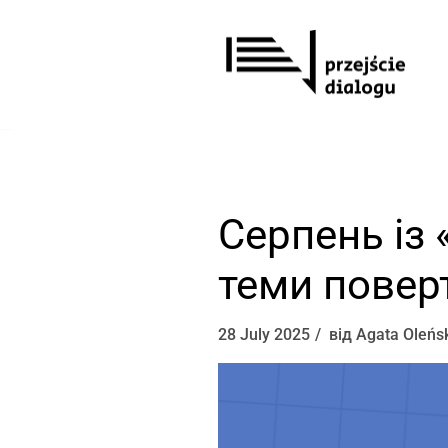
Перейти
до
вмісту
Серпень із 
теми повер
28 July 2025
від
Agata Oleńs