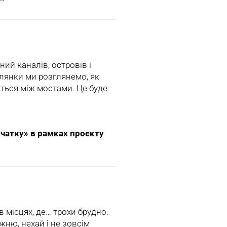
ий каналів, островів і
улянки ми розглянемо, як
ються між мостами. Це буде
початку» в рамках проєкту
в місцях, де… трохи брудно.
жню, нехай і не зовсім