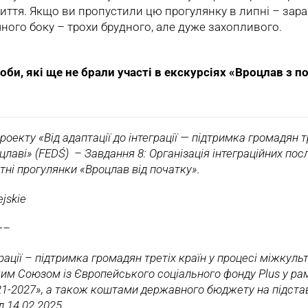
иття. Якщо ви пропустили цю прогулянку в липні – зара
ного боку – трохи брудного, але дуже захопливого.
оби, які ще не брали участі в екскурсіях «Вроцлав з 
оекту «Від адаптації до інтеграції — підтримка громадян тр
оцлаві» (FEDŚ) – Завдання 8: Організація інтеграційних по
тні прогулянки «Вроцлав від початку».
jskie
—–
рації – підтримка громадян третіх країн у процесі міжкульт
им Союзом із Європейського соціального фонду Plus у ра
21-2027», а також коштами державного бюджету на підста
д 14.02.2025.