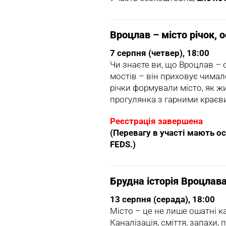
Вроцлав – місто річок, о
7 серпня (четвер), 18:00
Чи знаєте ви, що Вроцлав – 
мостів – він приховує чимал
річки формували місто, як ж
прогулянка з гарними краєв
Реєстрація завершена
(Перевагу в участі мають ос
FEDS.)
Брудна історія Вроцлав
13 серпня (серада), 18:00
Місто – це не лише ошатні ка
Каналізація, сміття, запахи,