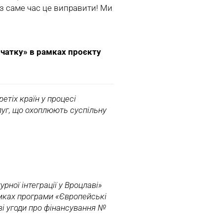
з саме час це виправити! Ми
початку» в рамках проєкту
етіх країн у процесі
слуг, що охоплюють суспільну
урної інтеграції у Вроцлаві»
мках програми «Європейські
ві угоди про фінансування №