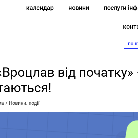
календар
новини
послуги ін
конт
Searc
for:
«Вроцлав від початку»
таються!
ka
Новини
,
події