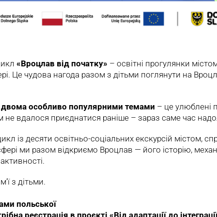
цикл
«Вроцлав від початку»
– освітні прогулянки місто
рі. Це чудова нагода разом з дітьми поглянути на Вроц
 двома особливо популярними темами
– це улюблені 
м не вдалося приєднатися раніше – зараз саме час над
икл із десяти освітньо-соціальних екскурсій містом, спр
сфері ми разом відкриємо Вроцлав — його історію, меха
 активності.
’ї з дітьми.
тами польської
рібна реєстрація в проєкті «Від адаптації до інтеграці