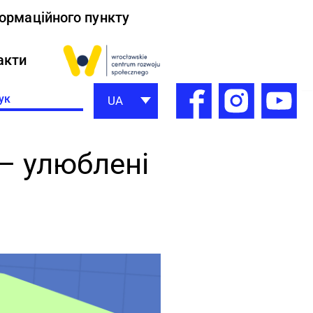
формаційного пункту
акти
h
UA
 – улюблені