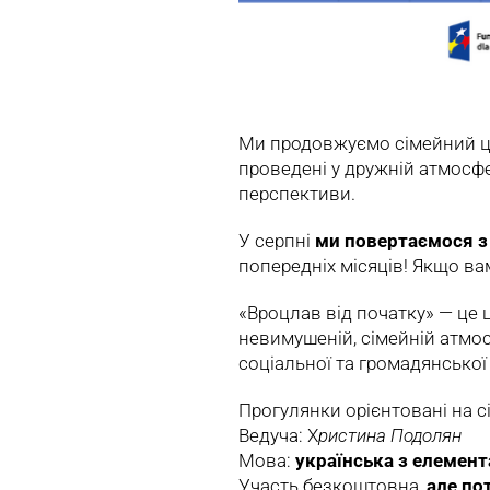
Ми продовжуємо сімейний 
проведені у дружній атмосфе
перспективи.
У серпні
ми повертаємося з
попередніх місяців! Якщо ва
«Вроцлав від початку» — це ц
невимушеній, сімейній атмо
соціальної та громадянської
Прогулянки орієнтовані на сім
Ведуча: Х
ристина Подолян
Мова:
українська з елемен
Участь безкоштовна,
але пот