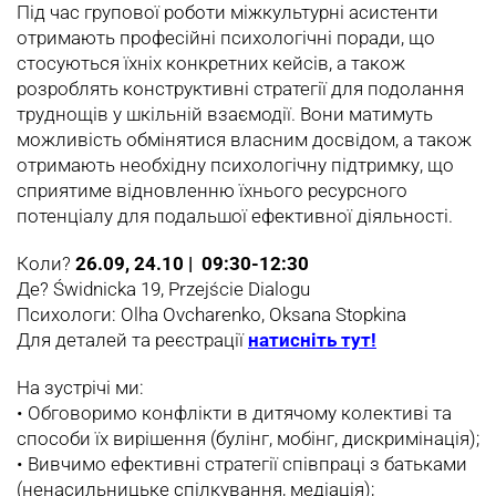
Під час групової роботи міжкультурні асистенти
отримають професійні психологічні поради, що
стосуються їхніх конкретних кейсів, а також
розроблять конструктивні стратегії для подолання
труднощів у шкільній взаємодії. Вони матимуть
можливість обмінятися власним досвідом, а також
отримають необхідну психологічну підтримку, що
сприятиме відновленню їхнього ресурсного
потенціалу для подальшої ефективної діяльності.
Коли?
26.09, 24.10 | 09:30-12:30
Де? Świdnicka 19, Przejście Dialogu
Психологи: Olha Ovcharenko, Oksana Stopkina
Для деталей та реєстрації
натисніть тут!
На зустрічі ми:
•‎ Обговоримо конфлікти в дитячому колективі та
способи їх вирішення (булінг, мобінг, дискримінація);
•‎ Вивчимо ефективні стратегії співпраці з батьками
(ненасильницьке спілкування, медіація);