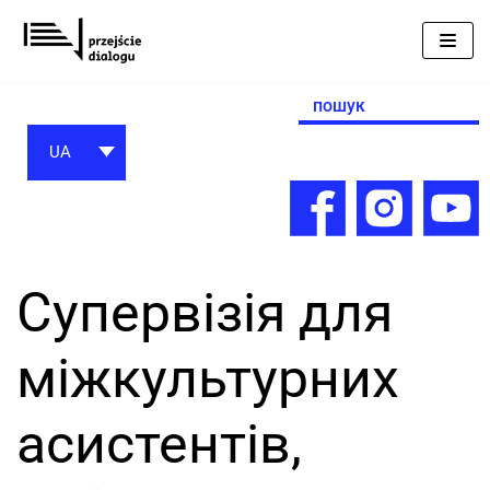
Перейти
до
вмісту
Search
for:
UA
Супервізія для
міжкультурних
асистентів,