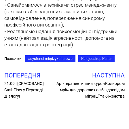
•‎ Ознайомимося з техніками стрес-менеджменту
(техніки стабілізації психоемоційних станів,
самовідновлення, попередження синдрому
професійного вигорання);
•‎ Розглянемо надання психоемоційної підтримки
учням (нейтралізація агресивності, допомога на
етапі адаптації та реінтеграції).
Позначки:
asystenci międzykulturowe
Kalejdoskop Kultur
ПОПЕРЕДНЯ
НАСТУПНА
21.09 | [СКАСОВАНО]
Арт-терапевтичний курс «Кольорові
CashFlow у Переході
мрії» для дорослих осіб з досвідом
Діалогу!
міграції та біженства