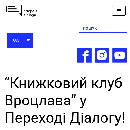
Перейти
до
вмісту
Search
for:
UA
“Книжковий клуб
Вроцлава” у
Переході Діалогу!