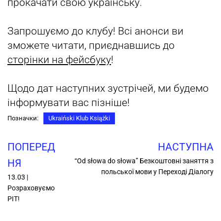
прокачати свою українську.
Запрошуємо до клубу! Всі анонси ви
зможете читати, приєднавшись до
сторінки на фейсбуку
!
Щодо дат наступних зустрічей, ми будемо
інформувати вас пізніше!
Позначки:
Ukraiński Klub Książki
ПОПЕРЕД
НАСТУПНА
“Od słowa do słowa” Безкоштовні заняття з
НЯ
польської мови у Переході Діалогу
13.03 |
Розраховуємо
PIT!