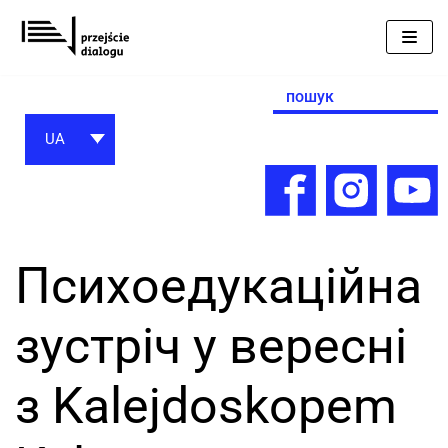
Перейти
до
вмісту
Search
for:
UA
Психоедукаційна
зустріч у вересні
з Kalejdoskopem