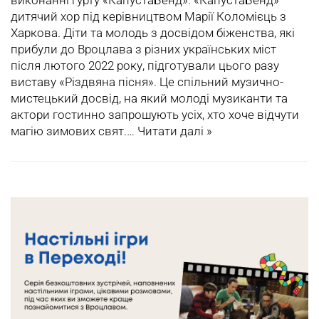
виконанні гурту «КапустаБенд». «КапустаБенд» –
дитячий хор під керівництвом Марії Коломієць з
Харкова. Діти та молодь з досвідом біженства, які
прибули до Вроцлава з різних українських міст
після лютого 2022 року, підготували цього разу
виставу «Різдвяна пісня». Це спільний музично-
мистецький досвід, на який молоді музиканти та
актори гостинно запрошують усіх, хто хоче відчути
магію зимових свят.…
Читати далі »