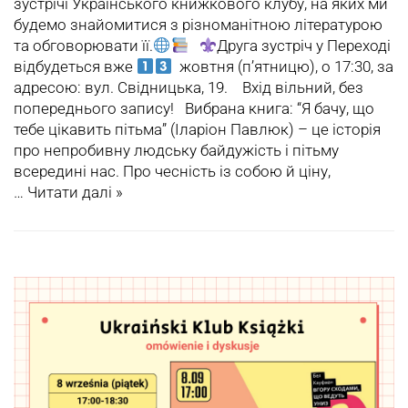
зустрічі Українського книжкового клубу, на яких ми
будемо знайомитися з різноманітною літературою
та обговорювати її.
Друга зустріч у Переході
відбудеться вже
жовтня (п’ятницю), о 17:30, за
адресою: вул. Свідницька, 19. Вхід вільний, без
попереднього запису! Вибрана книга: “Я бачу, що
тебе цікавить пітьма” (Іларіон Павлюк) – це історія
про непробивну людську байдужість і пітьму
всередині нас. Про чесність із собою й ціну,
…
Читати далі »