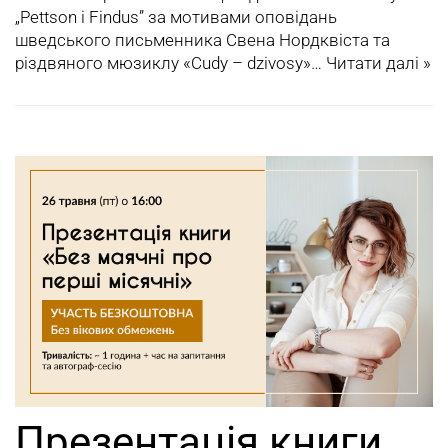
„Pettson i Findus” за мотивами оповідань
шведського письменника Свена Нордквіста та
різдвяного мюзиклу «Cudy – dzivosy»…
Читати далі »
Презентація книги