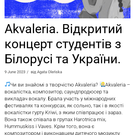
Akvaleria. Відкритий
концерт студентів з
Білорусі та України.
9 June 2023
від
Agata Oleńska
Чи ви знайомі з творчістю Akvaleria?
Akvaleria –
вокалістка, композитор, саундпродюсер та
викладач вокалу. Брала участь у міжнародних
фестивалях та конкурсах, як сольно, так і в якості
вокалістки гурту Kriwi, з яким співпрацює і зараз.
Вона також співала в групах Harotnica mix,
Hummuskiss і Vaves. Крім того, вона є
композитором і виконавцем дитячого мюзиклу