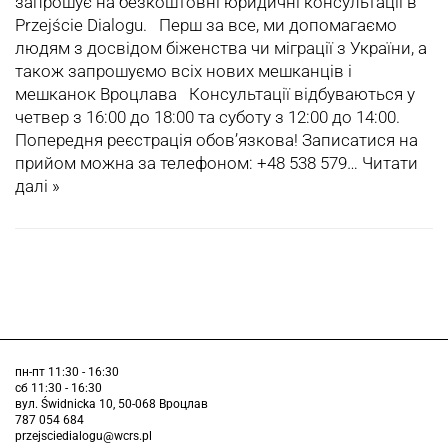
запрошує на безкоштовні юридичні консультації в
Przejście Dialogu. Перш за все, ми допомагаємо
людям з досвідом біженства чи міграції з України, а
також запрошуємо всіх нових мешканців і
мешканок Вроцлава Консультації відбуваються у
четвер з 16:00 до 18:00 та суботу з 12:00 до 14:00.
Попередня реєстрація обов’язкова! Записатися на
прийом можна за телефоном: +48 538 579…
Читати
далі »
пн-пт 11:30 - 16:30
сб 11:30 - 16:30
вул. Świdnicka 10, 50-068 Вроцлав
787 054 684
przejsciedialogu@wcrs.pl