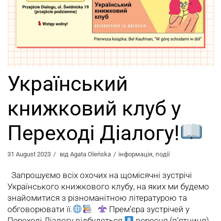
Український
книжковий клуб у
Переході Діалогу!
31 August 2023
від
Agata Oleńska
інформація
,
події
Запрошуємо всіх охочих на щомісячні зустрічі
Українського книжкового клубу, на яких ми будемо
знайомитися з різноманітною літературою та
обговорювати її.
Прем’єра зустрічей у
Переході Діалогу відбудеться
вересня (п’ятниця)