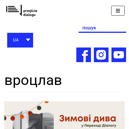
Перейти
до
вмісту
Search
for:
UA
вроцлав