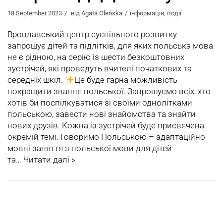
18 September 2023
від
Agata Oleńska
інформація
,
події
Вроцлавський центр суспільного розвитку
запрошує дітей та підлітків, для яких польська мова
не є рідною, на серію із шести безкоштовних
зустрічей, які проведуть вчителі початкових та
середніх шкіл.
Це буде гарна можливість
покращити знання польської. Запрошуємо всіх, хто
хотів би поспілкуватися зі своїми однолітками
польською, завести нові знайомства та знайти
нових друзів. Кожна із зустрічей буде присвячена
окремій темі. Говоримо Польською – aдаптаційно-
мовні заняття з польської мови для дітей
та…
Читати далі »