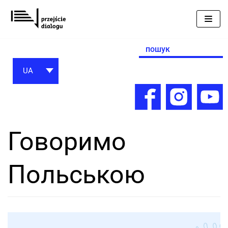
Перейти
до
вмісту
Search
for:
UA
Говоримо
Польською