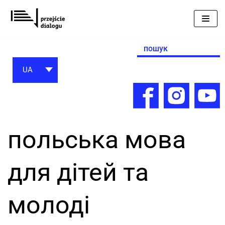
Перейти
до
вмісту
Search
for:
UA
польська мова
для дітей та
молоді