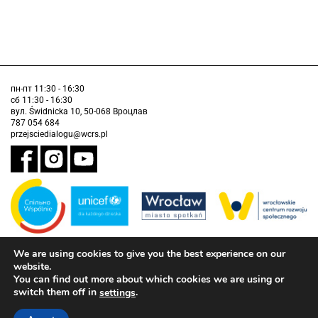
пн-пт 11:30 - 16:30
сб 11:30 - 16:30
вул. Świdnicka 10, 50-068 Вроцлав
787 054 684
przejsciedialogu@wcrs.pl
We are using cookies to give you the best experience on our
Завдання виконується муніципалітетом Вроцлава у партнерстві з
Дитячим фондом ООН (ЮНІСЕФ).
website.
You can find out more about which cookies we are using or
інформація про доступність
switch them off in
.
settings