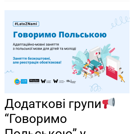
Додаткові групи
“Говоримо
Польською” у