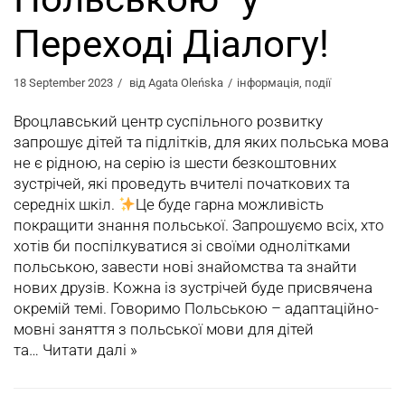
Переході Діалогу!
18 September 2023
від
Agata Oleńska
інформація
,
події
Вроцлавський центр суспільного розвитку
запрошує дітей та підлітків, для яких польська мова
не є рідною, на серію із шести безкоштовних
зустрічей, які проведуть вчителі початкових та
середніх шкіл.
Це буде гарна можливість
покращити знання польської. Запрошуємо всіх, хто
хотів би поспілкуватися зі своїми однолітками
польською, завести нові знайомства та знайти
нових друзів. Кожна із зустрічей буде присвячена
окремій темі. Говоримо Польською – aдаптаційно-
мовні заняття з польської мови для дітей
та…
Читати далі »