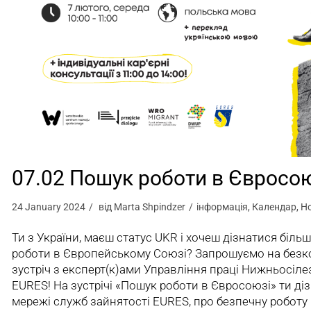
07.02 Пошук роботи в Євросо
24 January 2024
від
Marta Shpindzer
інформація
,
Календар
,
Н
Ти з України, маєш статус UKR і хочеш дізнатися біль
роботи в Європейському Союзі? Запрошуємо на безк
зустріч з експерт(к)ами Управління праці Нижньосіле
EURES! На зустрічі «Пошук роботи в Євросоюзі» ти ді
мережі служб зайнятості EURES, про безпечну роботу