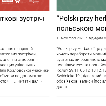
ткові зустрічі
“Polski przy he
польською м
15 November 2023
від
Agata O
коління в чарівній
“Polski przy Herbacie” це
святкових зустрічей,
хочуть перебороти мовний 
 але і на створення
зустрічах ви розвинете мо
час цих унікальних
поспілкуєтеся та познайо
ілії Козловської учасники
Коли? 29.11, 05.12, 13.12, 1
кої мови за допомогою
Świdnicka 19 (підземний п
устрічі –…
Читати далі »
обов’язкові записи [поси
далі »