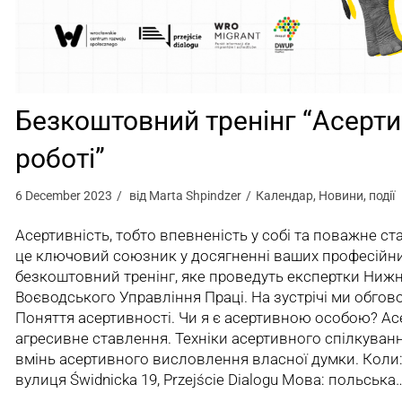
Безкоштовний тренінг “Асерти
роботі”
6 December 2023
від
Marta Shpindzer
Календар
,
Новини
,
події
Асертивність, тобто впевненість у собі та поважне с
це ключовий союзник у досягненні ваших професійни
безкоштовний тренінг, яке проведуть експертки Ниж
Воєводського Управління Праці. На зустрічі ми обгов
Поняття асертивності. Чи я є асертивною особою? Асе
агресивне ставлення. Техніки асертивного спілкуван
вмінь асертивного висловлення власної думки. Коли: 1
вулиця Świdnicka 19, Przejście Dialogu Мова: польська