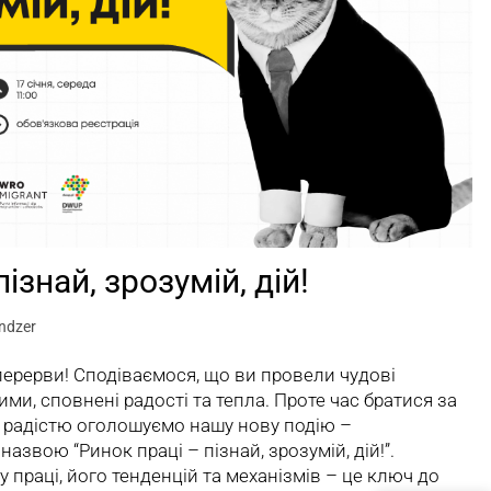
ізнай, зрозумій, дій!
ndzer
 перерви! Сподіваємося, що ви провели чудові
ми, сповнені радості та тепла. Проте час братися за
з радістю оголошуємо нашу нову подію –
азвою “Ринок праці – пізнай, зрозумій, дій!”.
 праці, його тенденцій та механізмів – це ключ до