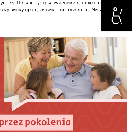
Otwórz narzędzi
спіху. Під час зустрічі учасники дізнаються: яка
ному ринку праці, як використовувати…
Читати далі »