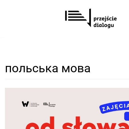
Перейти
до
вмісту
польська мова