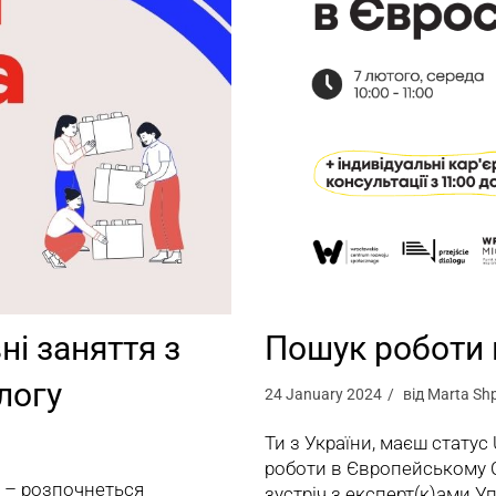
ні заняття з
Пошук роботи 
логу
24 January 2024
від
Marta Shp
Ти з України, маєш статус
роботи в Європейському 
у – розпочнеться
зустріч з експерт(к)ами 