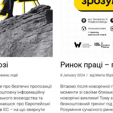
юзі
Ринок праці – п
овини
,
події
8 January 2024
від
Marta Shpi
ше про безпечні пропозиції
Вітаємо після новорічної
оштовну інформаційну
моменти зі своїми близьки
зького воєводства та
новорічні виклики! Тому 
знаєшся: про Європейські
безкоштовний тренінг під н
 в ЄС – на що звернути
Розуміння сучасного ринку