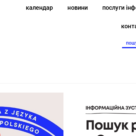
календар
новини
послуги ін
конт
Searc
for: