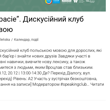
rbacie”. Дискусійний клуб
овою
leńska
Календар
,
події
 дискусійний клуб польською мовою для дорослих, які
бар’єр і знайти нових друзів Завдяки участі в
вні навички, вивчите нову лексику, а також
митеся з людьми, яким Вроцлав став близьким.
8.12, 20.12 | 13:00-14:30 Де? Перехід Діалогу, вул.
ерехід) Рівень: A2 Участь у зустрічах безкоштовна,
лання на записи] Модератором #speakingclub…
Читати