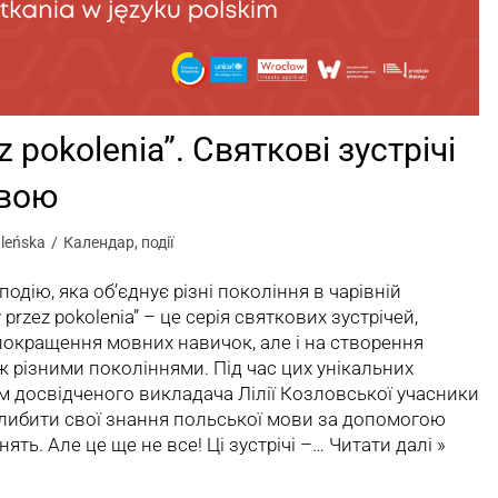
 pokolenia”. Святкові зустрічі
овою
leńska
Календар
,
події
одію, яка об’єднує різні покоління в чарівній
rzez pokolenia” – це серія святкових зустрічей,
окращення мовних навичок, але і на створення
ж різними поколіннями. Під час цих унікальних
ом досвідченого викладача Лілії Козловської учасники
либити свої знання польської мови за допомогою
нять. Але це ще не все! Ці зустрічі –…
Читати далі »