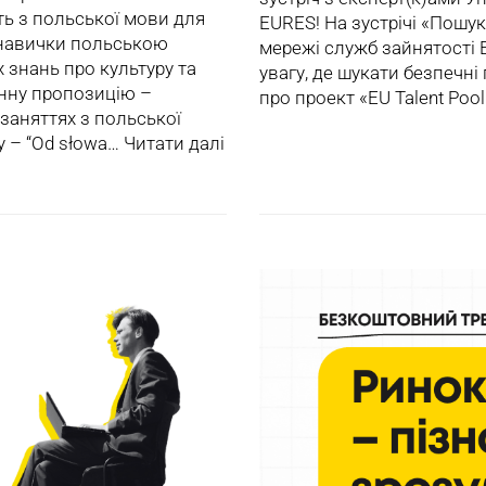
ь з польської мови для
EURES! На зустрічі «Пошу
 навички польською
мережі служб зайнятості 
 знань про культуру та
увагу, де шукати безпечні
інну пропозицію –
про проект «EU Talent Poo
заняттях з польської
у – “Od słowa…
Читати далі