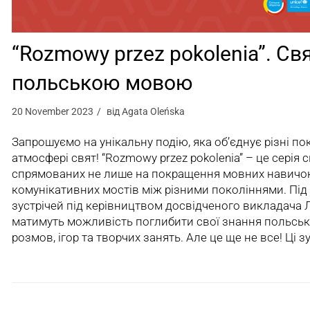
“Rozmowy przez pokolenia”. Свя
польською мовою
20 November 2023
від
Agata Oleńska
Запрошуємо на унікальну подію, яка об’єднує різні по
атмосфері свят! “Rozmowy przez pokolenia” – це серія 
спрямованих не лише на покращення мовних навичок,
комунікативних мостів між різними поколіннями. Під 
зустрічей під керівництвом досвідченого викладача Л
матимуть можливість поглибити свої знання польсь
розмов, ігор та творчих занять. Але це ще не все! Ці з