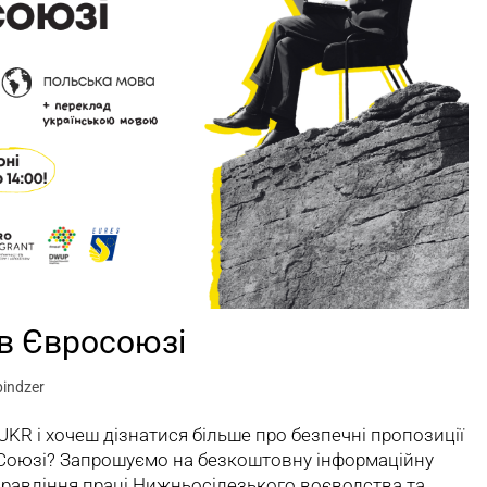
в Євросоюзі
indzer
 UKR і хочеш дізнатися більше про безпечні пропозиції
Союзі? Запрошуємо на безкоштовну інформаційну
Управління праці Нижньосілезького воєводства та