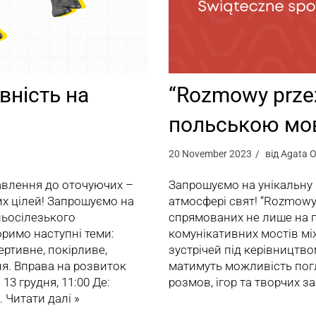
вність на
“Rozmowy przez
польською м
20 November 2023
від
Agata O
тавлення до оточуючих –
Запрошуємо на унікальну п
х цілей! Запрошуємо на
атмосфері свят! “Rozmowy p
ньосілезького
спрямованих не лише на п
оримо наступні теми:
комунікативних мостів мі
ртивне, покірливе,
зустрічей під керівництв
ня. Вправа на розвиток
матимуть можливість пог
3 грудня, 11:00 Де:
розмов, ігор та творчих за
…
Читати далі »