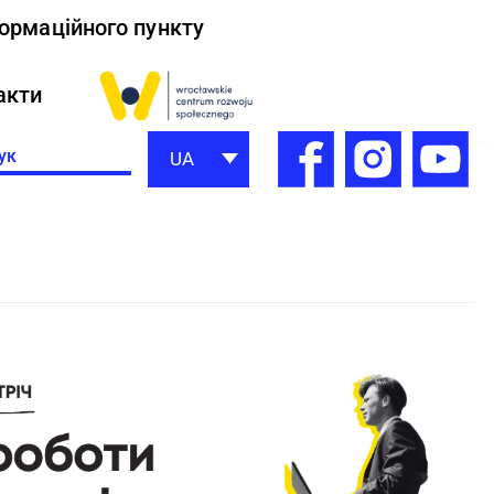
формаційного пункту
акти
h
UA