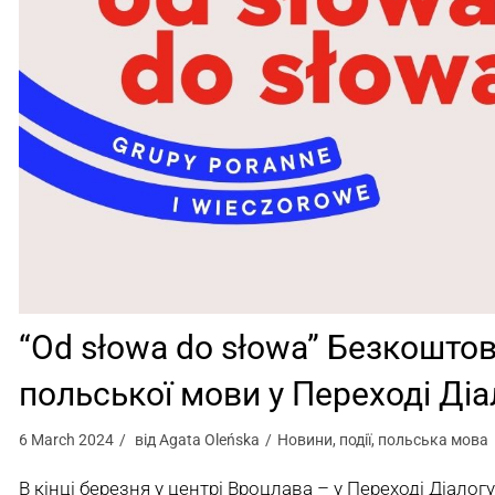
“Od słowa do słowa” Безкоштов
польської мови у Переході Діа
6 March 2024
від
Agata Oleńska
Новини
,
події
,
польська мова
В кінці березня у центрі Вроцлава – у Переході Діалог