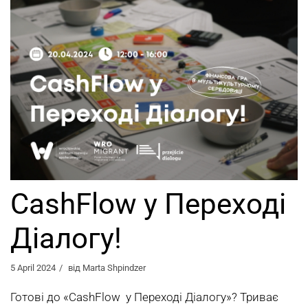
CashFlow у Переході
Діалогу!
5 April 2024
від
Marta Shpindzer
Готові до «CashFlow у Переході Діалогу»? Триває