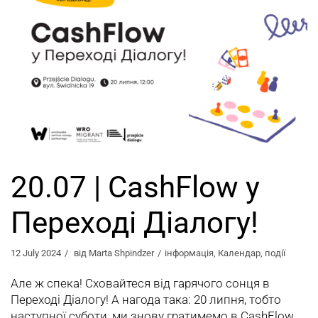
20.07 | CashFlow у
Переході Діалогу!
12 July 2024
від
Marta Shpindzer
інформація
,
Календар
,
події
Але ж спека! Сховайтеся від гарячого сонця в
Переході Діалогу! А нагода така: 20 липня, тобто
наступної суботи, ми знову гратимемо в CashFlow.