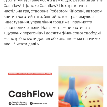
суботи ми зустрінемося з вами, щоб разом зіграти в
Cashflow! Що таке Cashflow? Це стратегічна
настільна гра, створена Робертом Кійосакі, автором
книги «Багатий тато, бідний тато». Гра симулює
інвестування, управління грошима і прийняття
фінансових рішень. Наша мета — вирватися з
«щурячих перегонів» і досягти фінансової свободи!
Не потрібно мати досвід або знання – ми навчимо
вас…
Читати далі »