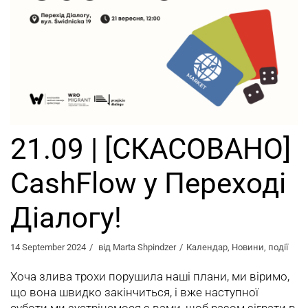
21.09 | [СКАСОВАНО]
CashFlow у Переході
Діалогу!
14 September 2024
від
Marta Shpindzer
Календар
,
Новини
,
події
Хоча злива трохи порушила наші плани, ми віримо,
що вона швидко закінчиться, і вже наступної