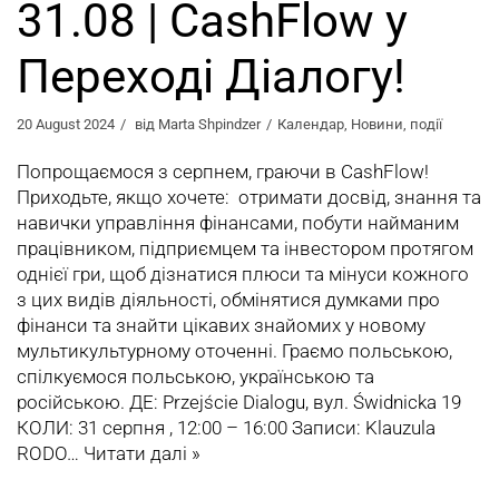
31.08 | CashFlow у
Переході Діалогу!
20 August 2024
від
Marta Shpindzer
Календар
,
Новини
,
події
Попрощаємося з серпнем, граючи в CashFlow!
Приходьте, якщо хочете: отримати досвід, знання та
навички управління фінансами, побути найманим
працівником, підприємцем та інвестором протягом
однієї гри, щоб дізнатися плюси та мінуси кожного
з цих видів діяльності, обмінятися думками про
фінанси та знайти цікавих знайомих у новому
мультикультурному оточенні. Граємо польською,
спілкуємося польською, українською та
російською. ДЕ: Przejście Dialogu, вул. Świdnicka 19
КОЛИ: 31 серпня , 12:00 – 16:00 Записи: Klauzula
RODO…
Читати далі »