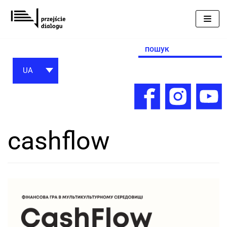
Перейти
до
вмісту
Search
for:
UA
cashflow