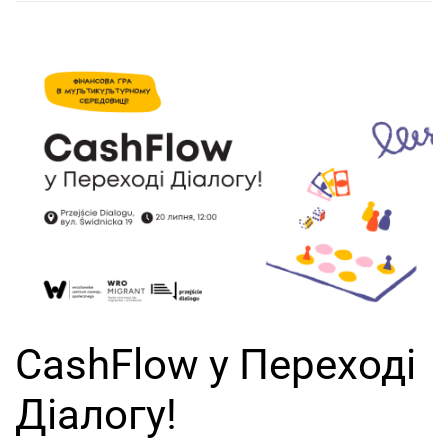
CashFlow у Переході
Діалогу!