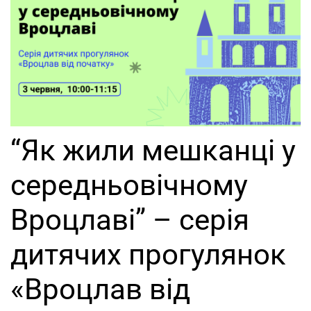
“Як жили мешканці у
середньовічному
Вроцлаві” – cерiя
дитячих прогулянок
«Вроцлав від