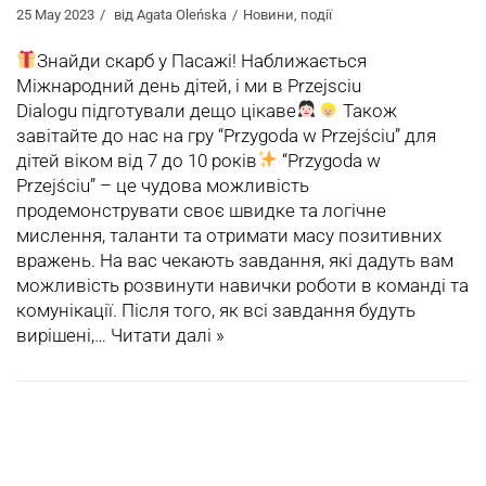
25 May 2023
від
Agata Oleńska
Новини
,
події
Знайди скарб у Пасажі! Наближається
Міжнародний день дітей, і ми в Przejsciu
Dialogu підготували дещо цікаве
Також
завітайте до нас на гру “Przygoda w Przejściu” для
дітей віком від 7 до 10 років
“Przygoda w
Przejściu” – це чудова можливість
продемонструвати своє швидке та логічне
мислення, таланти та отримати масу позитивних
вражень. На вас чекають завдання, які дадуть вам
можливість розвинути навички роботи в команді та
комунікації. Після того, як всі завдання будуть
вирішені,…
Читати далі »