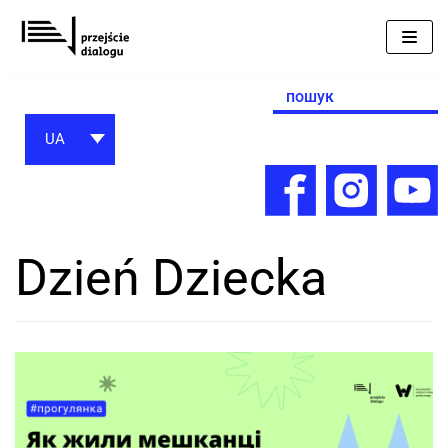
Перейти
до
вмісту
Search
for:
UA
Dzień Dziecka