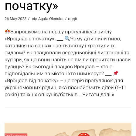
початку»
26 May 2023
від
Agata Oleńska
події
Запрошуємо на першу прогулянку з циклу
«Вроцлав з початку»! ___
Чому діти пили пиво,
каталися на санках навіть влітку і хрестили їх
сидром? Як працювали середньовічні листоноші та
кур’єри, якщо вони навіть не вміли прочитати назви
вулиць? Як сьогодні працює Вроцлав – хто є
відповідальним за місто і хто ним керує? ___
«Вроцлав від початку» – це серія прогулянок для
україномовних родин, яка познайомить дітей (6-11
років) та їхніх опікунів/батьків…
Читати далі »