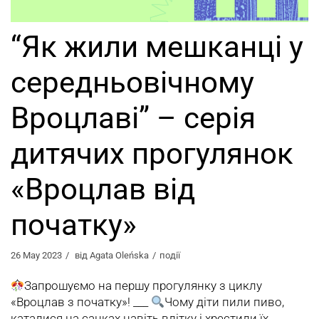
“Як жили мешканці у
середньовічному
Вроцлаві” – cерiя
дитячих прогулянок
«Вроцлав від
початку»
26 May 2023
від
Agata Oleńska
події
Запрошуємо на першу прогулянку з циклу
«Вроцлав з початку»! ___
Чому діти пили пиво,
каталися на санках навіть влітку і хрестили їх