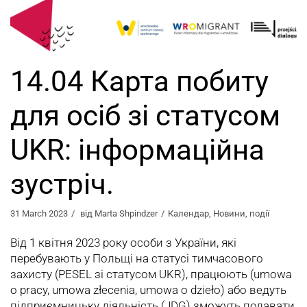
14.04 Карта побиту
для осіб зі статусом
UKR: інформаційна
зустріч.
31 March 2023
від
Marta Shpindzer
Календар
,
Новини
,
події
Від 1 квітня 2023 року особи з України, які
перебувають у Польщі на статусі тимчасового
захисту (PESEL зі статусом UKR), працюють (umowa
o pracy, umowa złecenia, umowa o dzieło) або ведуть
підприємницьку діяльність (JDG) зможуть подавати