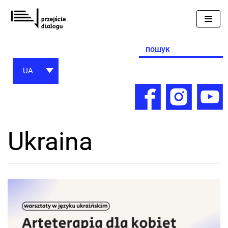
Перейти
до
вмісту
Search
for:
UA
Ukraina