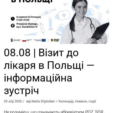
08.08 | Візит до
лікаря в Польщі —
інформаційна
зустріч
29 July 2025
від
Marta Shpindzer
Календар
,
Новини
,
події
Не розумієш, що означають абревіатури POZ, SOR,