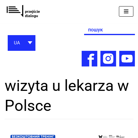
Перейти
до
вмісту
Search
for:
UA
wizyta u lekarza w
Polsce