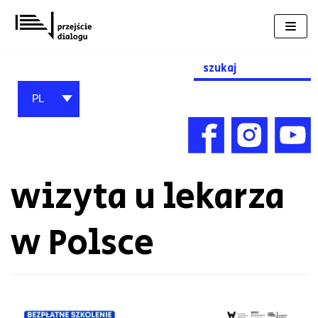
Przejdź
do
treści
Search
for:
PL
wizyta u lekarza
w Polsce