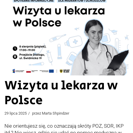
Wizyta u lekarza w
Polsce
29 lipca 2025
przez
Marta Shpindzer
Nie orientujesz się, co oznaczają skróty POZ, SOR, IKP
itd.? Nie wiesz, gdzie się udać po pomoc medyczną w