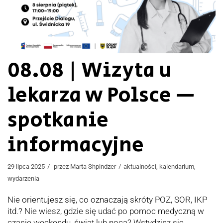
08.08 | Wizyta u
lekarza w Polsce —
spotkanie
informacyjne
29 lipca 2025
przez
Marta Shpindzer
aktualności
,
kalendarium
,
wydarzenia
Nie orientujesz się, co oznaczają skróty POZ, SOR, IKP
itd.? Nie wiesz, gdzie się udać po pomoc medyczną w
czasie weekendu, świąt lub nocą? Wstydzisz się