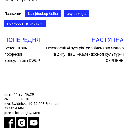
Позначки:
Kalejdoskop Kultur
psychologia
психоосвітні зустрічі
ПОПЕРЕДНЯ
НАСТУПНА
Безкоштовні
Психоосвітні зустрічі українською мовою
професійні
від Фундації «Калейдоскоп культур» |
консультації DWUP
СЕРПЕНЬ
пн-пт 11:30 - 16:30
сб 11:30 - 16:30
вул. Świdnicka 10, 50-068 Вроцлав
787 054 684
przejsciedialogu@wcrs.pl