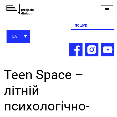
Перейти
до
вмісту
Search
for:
UA
Teen Space –
літній
психологічно-