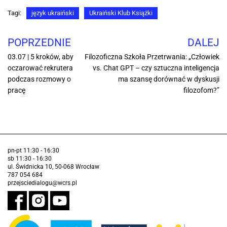
Tagi:
język ukraiński
Ukraiński Klub Książki
POPRZEDNIE
DALEJ
03.07 | 5 kroków, aby
Filozoficzna Szkoła Przetrwania: „Człowiek
oczarować rekrutera
vs. Chat GPT – czy sztuczna inteligencja
podczas rozmowy o
ma szansę dorównać w dyskusji
pracę
filozofom?”
pn-pt 11:30 - 16:30
sb 11:30 - 16:30
ul. Świdnicka 10, 50-068 Wrocław
787 054 684
przejsciedialogu@wcrs.pl