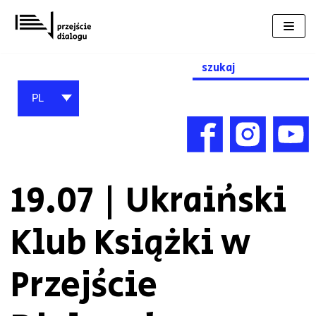
Przejdź
do
treści
Search
for:
PL
19.07 | Ukraiński
Klub Książki w
Przejście