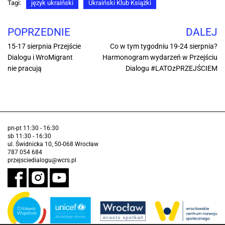
Tagi:
język ukraiński
Ukraiński Klub Książki
POPRZEDNIE
DALEJ
15-17 sierpnia Przejście
Co w tym tygodniu 19-24 sierpnia?
Dialogu i WroMigrant
Harmonogram wydarzeń w Przejściu
nie pracują
Dialogu #LATOzPRZEJŚCIEM
pn-pt 11:30 - 16:30
sb 11:30 - 16:30
ul. Świdnicka 10, 50-068 Wrocław
787 054 684
przejsciedialogu@wcrs.pl