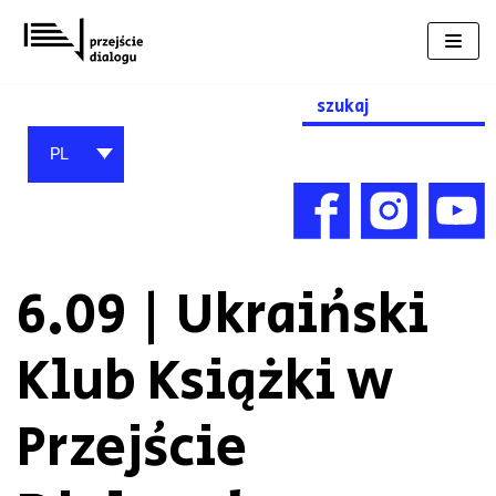
Przejdź
do
treści
Search
for:
PL
6.09 | Ukraiński
Klub Książki w
Przejście