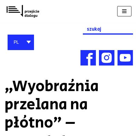
Przejdź
do
treści
Search
for:
PL
„Wyobraźnia
przelana na
płótno” –