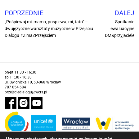
POPRZEDNIE
DALEJ
„Pośpiewaj mi, mamo, pośpiewaj mi, tato” –
Spotkanie
dwujęzyczne warsztaty muzyczne w Przejściu
ewaluacyjne
Dialogu #ZimaZPrzejsciem
DM&przyjaciele
pn-pt 11:30 - 16:30
sb 11:30 - 16:30
ul. Świdnicka 10, 50-068 Wrocław
787 054 684
przejsciedialogu@wcrs.pl
Używamy ciasteczek, aby zapewnić najlepszą jakość