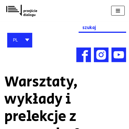
Przejdź
do
treści
Search
for:
PL
Warsztaty,
wykłady i
prelekcje z