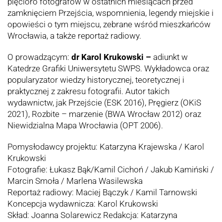
pięcioro fotografów w ostatnich miesiącach przed
zamknięciem Przejścia, wspomnienia, legendy miejskie i
opowieści o tym miejscu, zebrane wśród mieszkańców
Wrocławia, a także reportaż radiowy.
O prowadzącym:
dr Karol Krukowski –
adiunkt w
Katedrze Grafiki Uniwersytetu SWPS. Wykładowca oraz
popularyzator wiedzy historycznej, teoretycznej i
praktycznej z zakresu fotografii. Autor takich
wydawnictw, jak Przejście (ESK 2016), Pręgierz (OKiS
2021), Rozbite – marzenie (BWA Wrocław 2012) oraz
Niewidzialna Mapa Wrocławia (OPT 2006).
Pomysłodawcy projektu: Katarzyna Krajewska / Karol
Krukowski
Fotografie: Łukasz Bąk/Kamil Cichoń / Jakub Kamiński /
Marcin Smoła / Marlena Wasilewska
Reportaż radiowy: Maciej Bączyk / Kamil Tarnowski
Koncepcja wydawnicza: Karol Krukowski
Skład: Joanna Solarewicz Redakcja: Katarzyna