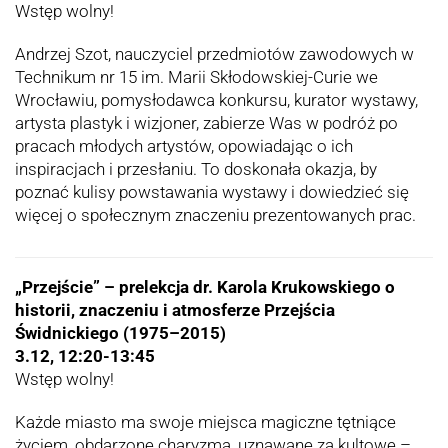
Wstęp wolny!
Andrzej Szot, nauczyciel przedmiotów zawodowych w
Technikum nr 15 im. Marii Skłodowskiej-Curie we
Wrocławiu, pomysłodawca konkursu, kurator wystawy,
artysta plastyk i wizjoner, zabierze Was w podróż po
pracach młodych artystów, opowiadając o ich
inspiracjach i przesłaniu. To doskonała okazja, by
poznać kulisy powstawania wystawy i dowiedzieć się
więcej o społecznym znaczeniu prezentowanych prac.
„Przejście” – prelekcja dr. Karola Krukowskiego o
historii, znaczeniu i atmosferze Przejścia
Świdnickiego (1975–2015)
3.12, 12:20-13:45
Wstęp wolny!
Każde miasto ma swoje miejsca magiczne tętniące
życiem, obdarzone charyzmą, uznawane za kultowe –