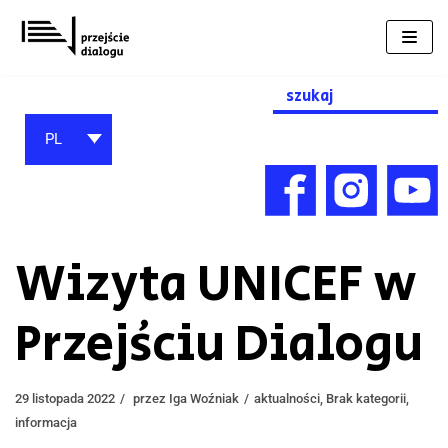
Przejdź
do
treści
Search
for:
PL
Wizyta UNICEF w
Przejściu Dialogu
29 listopada 2022
przez
Iga Woźniak
aktualności
,
Brak kategorii
,
informacja