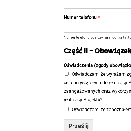
r
w
s
z
Numer telefonu
*
y
Numer telefonu posłuży nam do kontaktu
Część II - Obowiąze
Oświadczenia (zgody obowiąz
Oświadczam, że wyrażam zg
celu przystąpienia do realizacji 
zaangażowanych oraz wykorzyst
realizacji Projektu*
Oświadczam, że zapoznałem/a
Prześlij