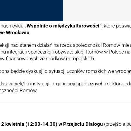
amach cyklu
„Wspólnie o międzykulturowości”,
które poświ
 we Wrocławiu
fleksji nad stanem działań na rzecz społeczności Romów mi
u integracji społecznej i obywatelskiej Romów w Polsce na 
któw finansowanych ze środków europejskich.
ona będzie dyskusji o sytuacji uczniów romskich we wrocł
tawicieli/lki instytucji, organizacji społecznych i sektora e
ołeczności Romów.
2 kwietnia (12:00-14.30) w Przejściu Dialogu
(przejście p