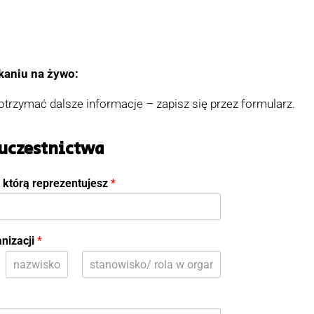
kaniu na żywo:
 otrzymać dalsze informacje – zapisz się przez formularz.
 uczestnictwa
, którą reprezentujesz
*
anizacji
*
Ś
O
r
s
o
t