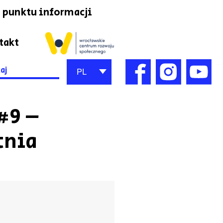
 punktu informacji
takt
h
PL
#9 –
tnia