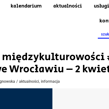
kalendarium
aktualności
usługi
kon
Searc
for:
 międzykulturowości 
 Wrocławiu – 2 kwie
gnowska
aktualności
,
informacja