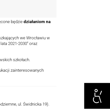
ęcone będzie
działaniom na
eszkających we Wrocławiu w
lata 2021-2030” oraz
awskich szkołach.
dukacji zainteresowanych
Otwórz narzędzi
odziemne, ul. Świdnicka 19).