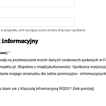
d
a
e
t
k
n
i
 w przypadku, jeśli wystąpią ważne zmiany dotyczące spotkania.
k informacyjny
kowe)
*
odę na przetwarzanie moich danych osobowych podanych w F
Projektu pt. Wspólnie o międzykulturowości. Spotkania instytucji,
anie mojego wizerunku dla celów promocyjno - informacyjnyc
łam sie z Klauzulą Informacyjną RODO.* (link poniżej)