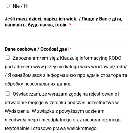
Nie / Ні
Jeśli masz dzieci, napisz ich wiek. / Якщо у Вас є діти,
напишіть, будь ласка, їх вік.
*
Dane osobowe / Особові дані
*
Zapoznałam/em się z Klauzulą Informacyjną RODO
pod adresem www.przejsciedialogu.wcrs.wroclaw.pl/rodo/
/ Я ознайомився з інформацією про адміністратора та
обробку персональних даних.
Oświadczam, że wyrażam zgodę na rejestrowanie i
utrwalanie mojego wizerunku podczas uczestnictwa w
Wydarzeniu. W związku z powyższym udzielam
nieodwołalnego i nieodpłatnego oraz nieograniczonego
terytorialnie i czasowo prawa wielokrotnego