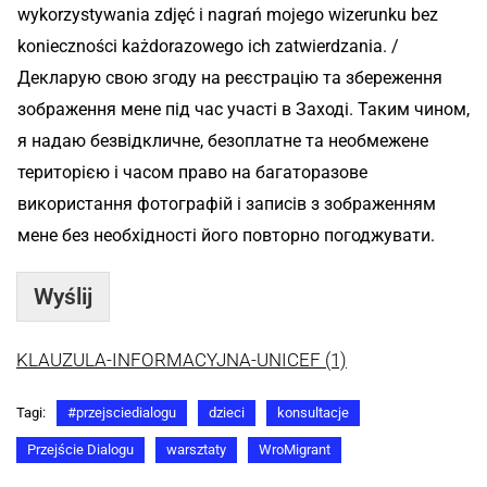
wykorzystywania zdjęć i nagrań mojego wizerunku bez
konieczności każdorazowego ich zatwierdzania. /
Декларую свою згоду на реєстрацію та збереження
зображення мене під час участі в Заході. Таким чином,
я надаю безвідкличне, безоплатне та необмежене
територією і часом право на багаторазове
використання фотографій і записів з зображенням
мене без необхідності його повторно погоджувати.
Wyślij
KLAUZULA-INFORMACYJNA-UNICEF (1)
Tagi:
#przejsciedialogu
dzieci
konsultacje
Przejście Dialogu
warsztaty
WroMigrant