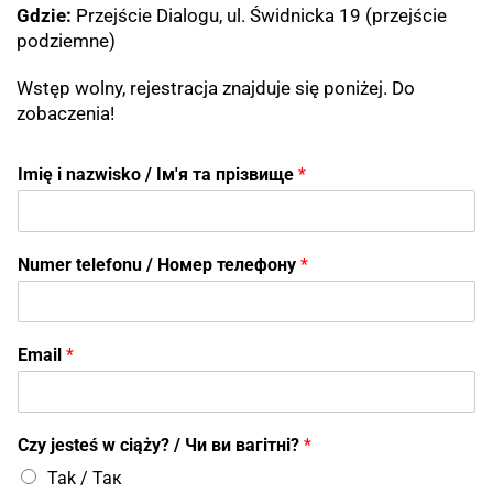
Gdzie:
Przejście Dialogu, ul. Świdnicka 19 (przejście
podziemne)
Wstęp wolny, rejestracja znajduje się poniżej. Do
zobaczenia!
Imię i nazwisko / Ім'я та прізвище
*
Numer telefonu / Номер телефону
*
Email
*
Сzy jesteś w ciąży? / Чи ви вагітні?
*
Tak / Так