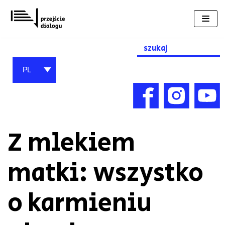
Przejdź
do
treści
Search
for:
PL
Z mlekiem
matki: wszystko
o karmieniu