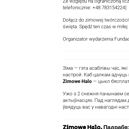
Ze względu na ograniczoną lic
telefonicznie: +48 783154224)
Dołącz do zimowej twórczości!
święta. Spędź ten czas w miłej 
Organizator wydarzenia Funda
Зіма — гэта асаблівы час, 
настрой. Каб цалкам адчуць
Zimowe Halo
— цыкл бяспла
Ужо з 2 снежня пачынаем се
актыўнасцях. Пад наглядам
ўвядуць вас у навагодні наст
Zimowe Halo. Падрабя