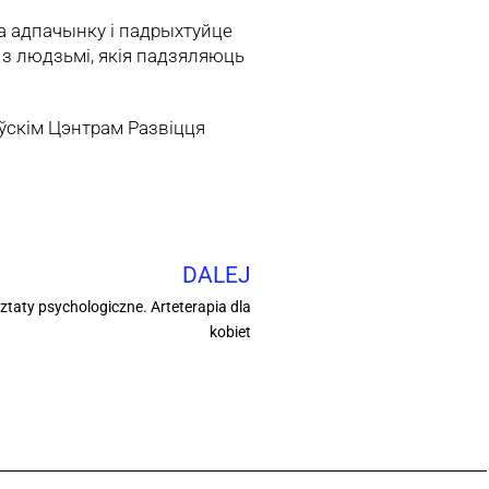
га адпачынку і падрыхтуйце
з людзьмі, якія падзяляюць
аўскім Цэнтрам Развіцця
DALEJ
taty psychologiczne. Arteterapia dla
kobiet