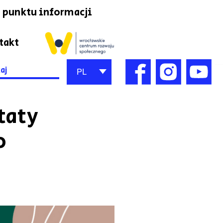
 punktu informacji
takt
h
PL
taty
o