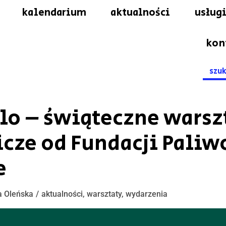
kalendarium
aktualności
usługi
kon
Searc
for:
o – świąteczne warsz
icze od Fundacji Paliw
e
a Oleńska
aktualności
,
warsztaty
,
wydarzenia