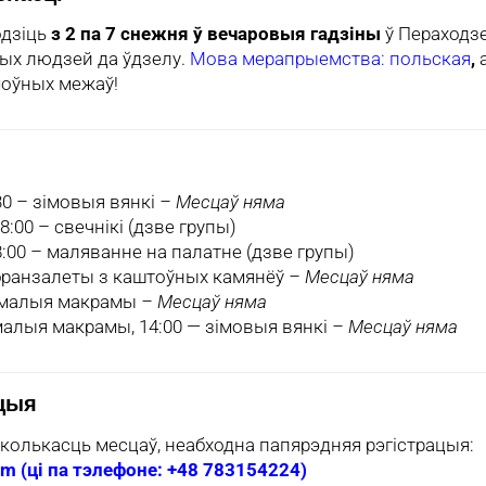
одзіць
з 2 па 7 снежня ў вечаровыя гадзіны
ў Пераходз
ых людзей да ўдзелу.
Мова мерапрыемства: польская
,
а
моўных межаў!
30 – зімовыя вянкі
– Месцаў няма
18:00 – свечнікі (дзве групы)
18:00 – маляванне на палатне (дзве групы)
– бранзалеты з каштоўных камянёў
– Месцаў няма
 – малыя макрамы
– Месцаў няма
 малыя макрамы, 14:00 — зімовыя вянкі
– Месцаў няма
ацыя
олькасць месцаў, неабходна папярэдняя рэгістрацыя:
om (ці па тэлефоне: +48 783154224)