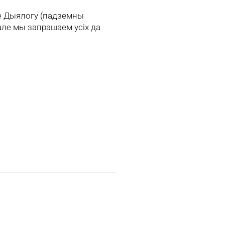
е Дыялогу (падземны
ле мы запрашаем усіх да