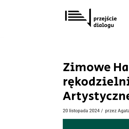
Przejdź
do
treści
Zimowe Hal
rękodzieln
Artystyczn
20 listopada 2024
przez
Agat