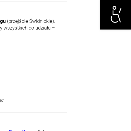
Otwórz narzędzi
ogu
(przejście Świdnickie).
 wszystkich do udziału –
sc