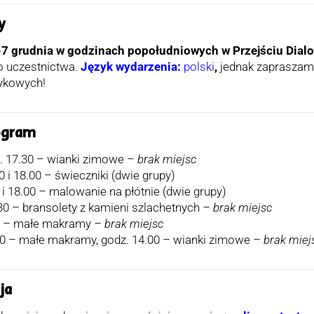
y
7 grudnia w godzinach popołudniowych w Przejściu Dial
 uczestnictwa.
Język wydarzenia:
polski
,
jednak zapraszamy
zykowych!
ogram
z. 17.30 – wianki zimowe
– brak miejsc
0 i 18.00 – świeczniki (dwie grupy)
 i 18.00 – malowanie na płótnie (dwie grupy)
.30 – bransolety z kamieni szlachetnych
– brak miejsc
30 – małe makramy
– brak miejsc
.30 – małe makramy, godz. 14.00 – wianki zimowe
– brak miej
ja