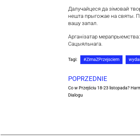
Далучайцеся да зімовай твор
нешта прыгожае на святы. П
вашу запал.
Арганізатар мерапрыемства: 
Сацыяльнага.
Tagi:
#ZimaZPrzejsciem
wydar
POPRZEDNIE
Co w Przejściu 18-23 listopada? Ha
Dialogu