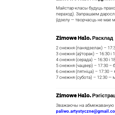
Майстар-класы будуць прах
пераход). Запрашаем даросл
ўдзелу — творчасць не мае 
Zimowe Halo. Расклад
2 снежня (панядзелак) – 17:
3 снежня (аўторак) – 16:30 і 
4 снежня (серада) – 16:30 і 
5 снежня (чацвер) – 17:30 
6 снежня (пятніца) – 17:30
7 снежня (субота) – 12:30 —
Zimowe Halo. Рэгістр
Зважаючы на абмежаваную к
paliwo.artystyczne@gmail.c