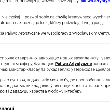
zbę miejsc, obowiązują wcześniejsze zapisy:
paliwo.artyst
 Nie czekaj – pozwól sobie na chwilę kreatywnego wytchnieni
atmosferze, poznając ludzi, którzy podzielają Twoją pasję.
cja Paliwo Artystyczne we współpracy z Wrocławskim Cent
які спрыяе стварэнню, адкрыццю новых захапленняў і ўв
 гэтую атмасферу, Фундацыя
Paliwo Artystyczne
запрашае
тных майстар-класаў
па рукадзеллю
у Пераходзе Дыялог
рыю сустрэч, падчас якіх можна будзе паспрабаваць св
 дасведчаных выкладчыкаў вы навучыцеся ствараць пры
рой і дададуць хараства любому інтэр’еру.
знасці