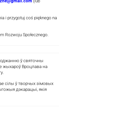
yczne@gmail.com
(lub
a i przygotuj coś pięknego na
rum Rozwoju Społecznego.
аходжанню ў святочны
 жыхароў Вроцлава на
у.
ае сілы ў творчых зімовых
гожыя дэкарацыі, якія