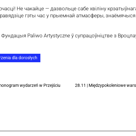
часці! Не чакайце — дазвольце сабе хвіліну крэатыўна
равядзіце гэты час у прыемнай атмасферы, знаёмячыся 
Фундацыя Paliwo Artystyczne ў супрацоўніцтве з Вроцл
zenia dla dorosłych
rmonogram wydarzeń w Przejściu
28.11 | Międzypokoleniowe warsz