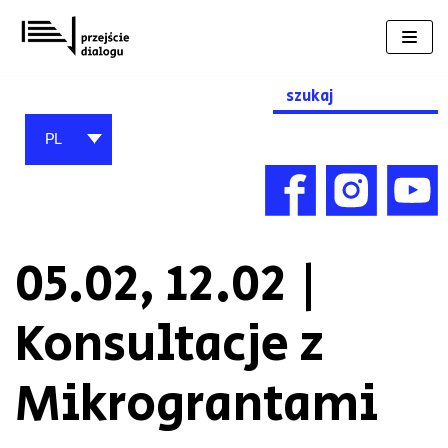
Przejdź
do
treści
Search
for:
PL
05.02, 12.02 |
Konsultacje z
Mikrograntami