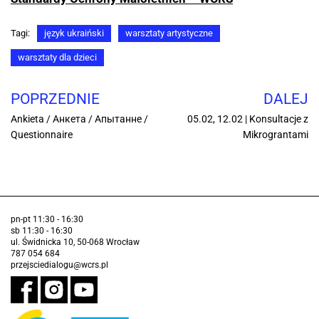
Tagi:
język ukraiński
warsztaty artystyczne
warsztaty dla dzieci
POPRZEDNIE
DALEJ
Ankieta / Анкета / Апытанне /
05.02, 12.02 | Konsultacje z
Questionnaire
Mikrograntami
pn-pt 11:30 - 16:30
sb 11:30 - 16:30
ul. Świdnicka 10, 50-068 Wrocław
787 054 684
przejsciedialogu@wcrs.pl