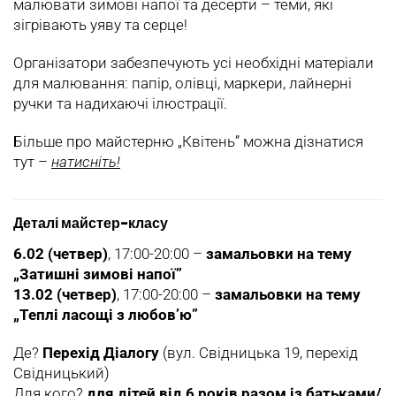
малювати зимові напої та десерти – теми, які
зігрівають уяву та серце!
Організатори забезпечують усі необхідні матеріали
для малювання: папір, олівці, маркери, лайнерні
ручки та надихаючі ілюстрації.
Більше про майстерню „Квітень” можна дізнатися
тут –
натисніть!
Деталі майстер-класу
6.02 (четвер)
, 17:00-20:00 –
замальовки на тему
„Затишні зимові напої”
13.02 (четвер)
, 17:00-20:00 –
замальовки на тему
„Теплі ласощі з любов’ю”
Де?
Перехід Діалогу
(вул. Свідницька 19, перехід
Свідницький)
Для кого?
для дітей від 6 років разом із батьками/