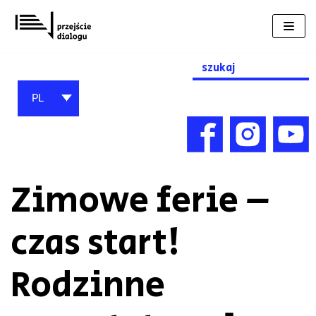
Przejdź
do
treści
Search
for:
PL
Zimowe ferie –
czas start!
Rodzinne