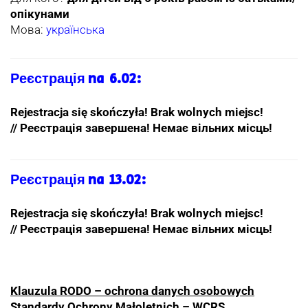
опікунами
Мова:
українська
Реєстрація
na 6.02:
Rejestracja się skończyła! Brak wolnych miejsc!
//
Реєстрація завершена! Немає вільних місць!
Реєстрація
na 13.02:
Rejestracja się skończyła! Brak wolnych miejsc!
//
Реєстрація завершена! Немає вільних місць!
Klauzula RODO – ochrona danych osobowych
Standardy Ochrony Małoletnich – WCRS