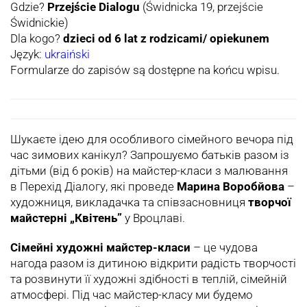
Gdzie?
Przejście Dialogu
(Świdnicka 19, przejście
Świdnickie)
Dla kogo?
dzieci od 6 lat z rodzicami/ opiekunem
Język:
ukraiński
Formularze do zapisów są dostępne na końcu wpisu.
Шукаєте ідею для особливого сімейного вечора під
час зимових канікул? Запрошуємо батьків разом із
дітьми (від 6 років) на майстер-класи з малювання
в Перехід Діалогу, які проведе
Марина Воробйова
–
художниця, викладачка та співзасновниця
творчої
майстерні „Квітень”
у Вроцлаві.
Сімейні художні майстер-класи
– це чудова
нагода разом із дитиною відкрити радість творчості
та розвинути її художні здібності в теплій, сімейній
атмосфері. Під час майстер-класу ми будемо