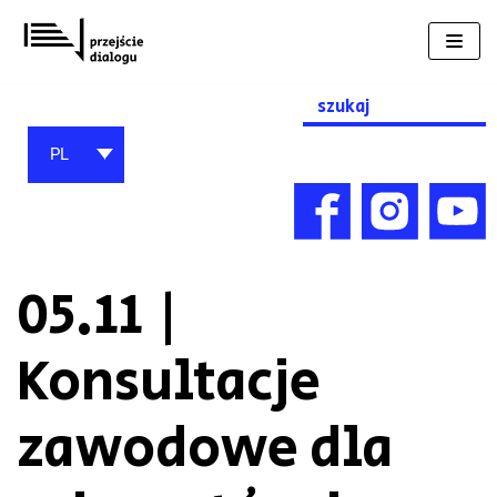
Przejdź
do
treści
Search
for:
PL
05.11 |
Konsultacje
zawodowe dla