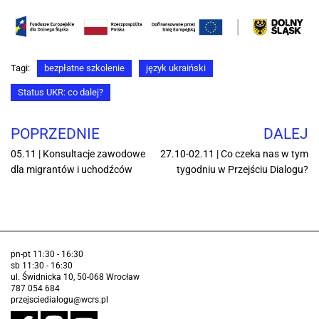
Tagi:
bezpłatne szkolenie
język ukraiński
Status UKR: co dalej?
POPRZEDNIE
DALEJ
05.11 | Konsultacje zawodowe
27.10-02.11 | Co czeka nas w tym
dla migrantów i uchodźców
tygodniu w Przejściu Dialogu?
pn-pt 11:30 - 16:30
sb 11:30 - 16:30
ul. Świdnicka 10, 50-068 Wrocław
787 054 684
przejsciedialogu@wcrs.pl