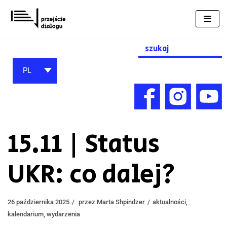
Przejdź
do
treści
Search
for:
PL
15.11 | Status
UKR: co dalej?
26 października 2025
przez
Marta Shpindzer
aktualności
,
kalendarium
,
wydarzenia