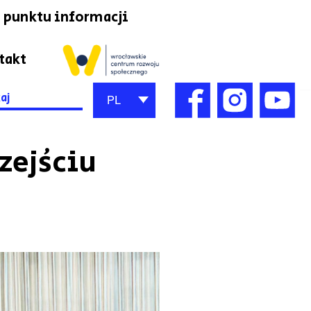
 punktu informacji
takt
h
PL
rzejściu