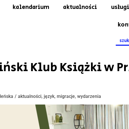
kalendarium
aktualności
usługi
kon
Searc
for:
aiński Klub Książki w P
leńska
aktualności
,
język
,
migracje
,
wydarzenia