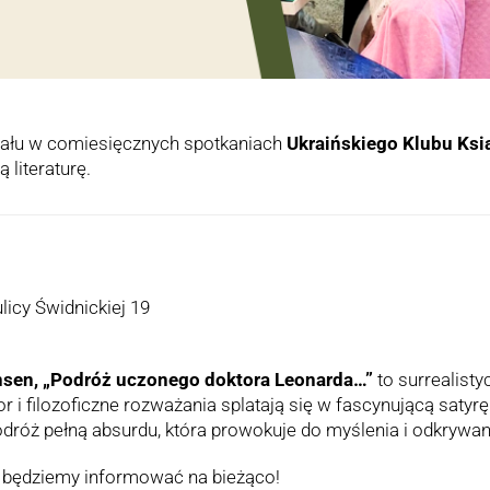
ału w comiesięcznych spotkaniach
Ukraińskiego Klubu Ksi
 literaturę.
ulicy Świdnickiej 19
sen, „Podróż uczonego doktora Leonarda…”
to surrealist
r i filozoficzne rozważania splatają się w fascynującą satyr
odróż pełną absurdu, która prowokuje do myślenia i odkrywa
ń będziemy informować na bieżąco!