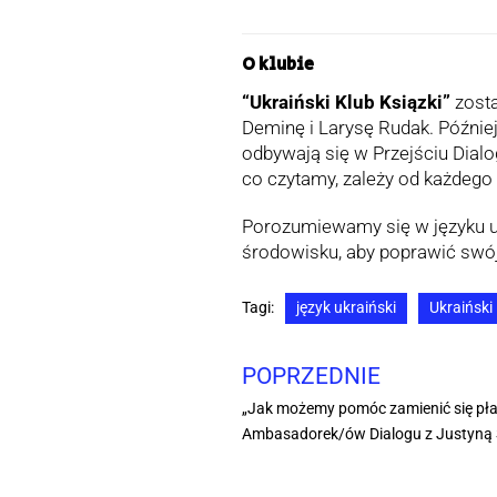
O klubie
“Ukraiński Klub Ksiązki”
zosta
Deminę i Larysę Rudak. Później
odbywają się w Przejściu Dialog
co czytamy, zależy od każdego 
Porozumiewamy się w języku uk
środowisku, aby poprawić swój
Tagi:
język ukraiński
Ukraiński
POPRZEDNIE
„Jak możemy pomóc zamienić się pła
Ambasadorek/ów Dialogu z Justyną