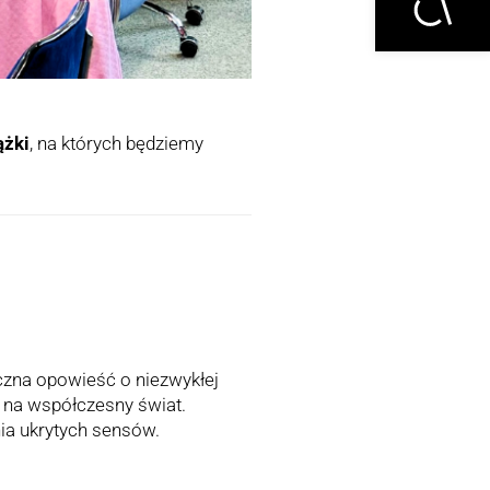
ążki
, na których będziemy
yczna opowieść o niezwykłej
ę na współczesny świat.
nia ukrytych sensów.