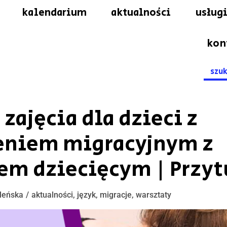
kalendarium
aktualności
usługi
kon
Searc
for:
ajęcia dla dzieci z
eniem migracyjnym z
em dziecięcym | Przyt
leńska
aktualności
,
język
,
migracje
,
warsztaty