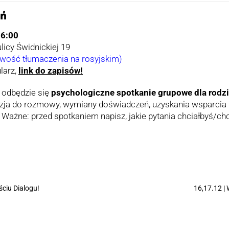
ań
16:00
ulicy Świdnickiej 19
iwość tłumaczenia na rosyjskim)
larz,
link do zapisów!
odbędzie się
psychologiczne spotkanie grupowe dla rodzi
ja do rozmowy, wymiany doświadczeń, uzyskania wsparcia i
 Ważne: przed spotkaniem napisz, jakie pytania chciałbyś/c
ściu Dialogu!
16,17.12 |