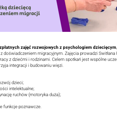
ezpłatnych zajęć rozwojowych z psychologiem dziecięcym
in z doświadczeniem migracyjnym. Zajęcia prowadzi Switłana
cy z dziećmi i rodzinami. Celem spotkań jest wspólne uczes
yja integracji i budowaniu więzi.
zwój dzieci;
ści intelektualne;
ynację ruchów (motoryka duża);
e funkcje poznawcze.