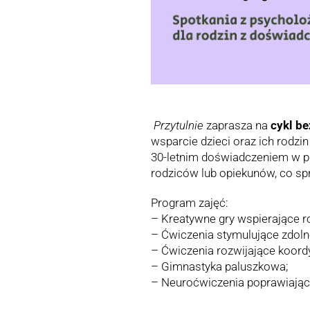
Przytulnie
zaprasza na
cykl b
wsparcie dzieci oraz ich rodz
30-letnim doświadczeniem w pra
rodziców lub opiekunów, co sprz
Program zajęć:
– Kreatywne gry wspierające ro
– Ćwiczenia stymulujące zdolno
– Ćwiczenia rozwijające koord
– Gimnastyka paluszkowa;
– Neuroćwiczenia poprawiając