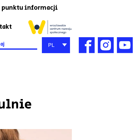
 punktu informacji
takt
h
PL
ulnie