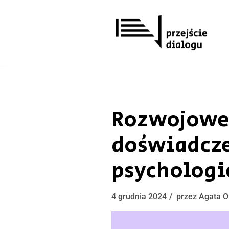
Przejdź
do
treści
Rozwojowe z
doświadcz
psychologi
4 grudnia 2024
przez
Agata O