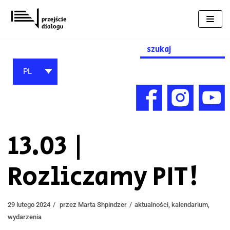
Przejdź
do
treści
Search
for:
PL
13.03 |
Rozliczamy PIT!
29 lutego 2024
przez
Marta Shpindzer
aktualności
,
kalendarium
,
wydarzenia