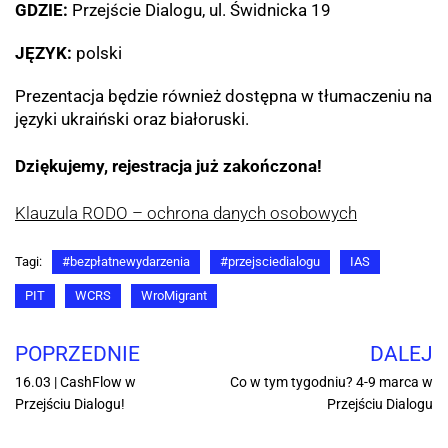
GDZIE:
Przejście Dialogu, ul. Świdnicka 19
JĘZYK:
polski
Prezentacja będzie również dostępna w tłumaczeniu na
języki ukraiński oraz białoruski.
Dziękujemy, rejestracja już zakończona!
Klauzula RODO – ochrona danych osobowych
Tagi:
#bezpłatnewydarzenia
#przejsciedialogu
IAS
PIT
WCRS
WroMigrant
POPRZEDNIE
DALEJ
16.03 | CashFlow w
Co w tym tygodniu? 4-9 marca w
Przejściu Dialogu!
Przejściu Dialogu