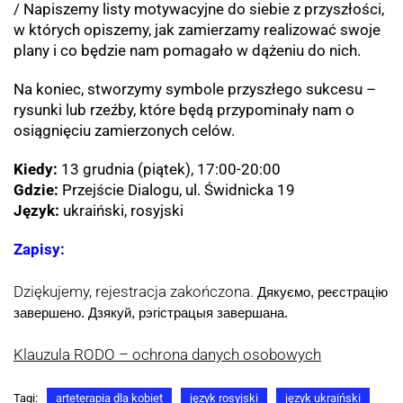
/ Napiszemy listy motywacyjne do siebie z przyszłości,
w których opiszemy, jak zamierzamy realizować swoje
plany i co będzie nam pomagało w dążeniu do nich.
Na koniec, stworzymy symbole przyszłego sukcesu –
rysunki lub rzeźby, które będą przypominały nam o
osiągnięciu zamierzonych celów.
Kiedy:
13 grudnia (piątek), 17:00-20:00
Gdzie:
Przejście Dialogu, ul. Świdnicka 19
Język:
ukraiński, rosyjski
Zapisy:
Dziękujemy, rejestracja zakończona.
Дякуємо, реєстрацію 
завершено. Дзякуй, рэгістрацыя завершана.
Klauzula RODO – ochrona danych osobowych
Tagi:
arteterapia dla kobiet
język rosyjski
język ukraiński