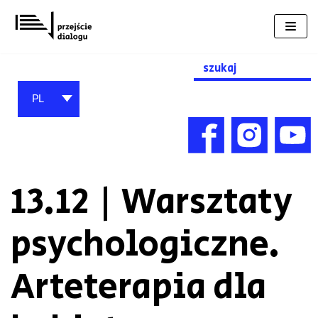
Przejdź
do
treści
Search
for:
PL
13.12 | Warsztaty
psychologiczne.
Arteterapia dla