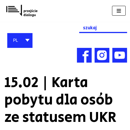
Przejdź
do
treści
Search
for:
PL
15.02 | Karta
pobytu dla osób
ze statusem UKR