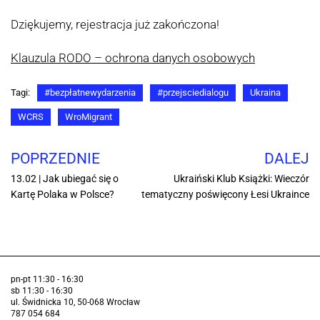
Dziękujemy, rejestracja już zakończona!
Klauzula RODO – ochrona danych osobowych
Tagi:
#bezpłatnewydarzenia
#przejsciedialogu
Ukraina
WCRS
WroMigrant
POPRZEDNIE
DALEJ
13.02 | Jak ubiegać się o
Ukraiński Klub Książki: Wieczór
Kartę Polaka w Polsce?
tematyczny poświęcony Łesi Ukraince
pn-pt 11:30 - 16:30
sb 11:30 - 16:30
ul. Świdnicka 10, 50-068 Wrocław
787 054 684