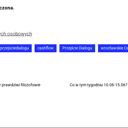
ńczona.
nych osobowych
przejsciedialogu
cashflow
Przejście Dialogu
wrocławskie C
y prawdziwi filozofowie
Co w tym tygodniu 10.06-15.06