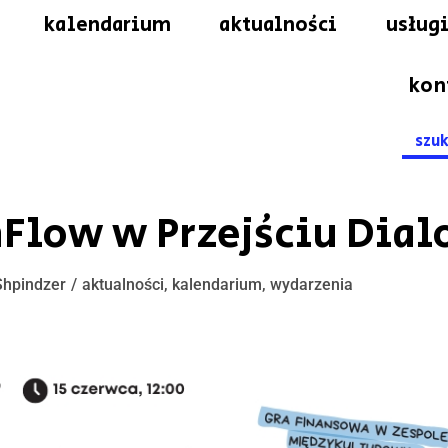
kalendarium
aktualności
usługi
kon
Searc
for:
hFlow w Przejściu Dial
Shpindzer
aktualności
,
kalendarium
,
wydarzenia