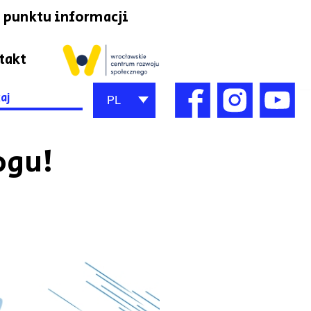
 punktu informacji
takt
h
PL
ogu!