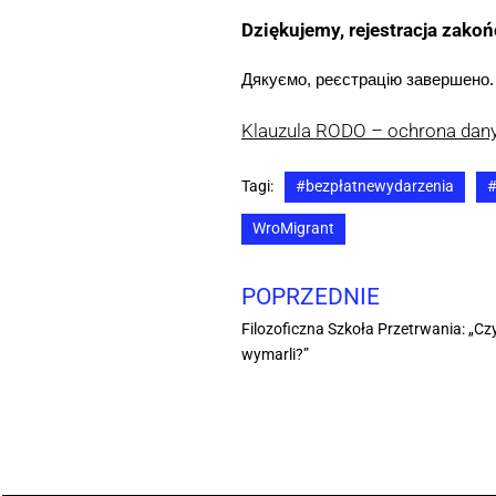
Dziękujemy, rejestracja zako
Дякуємо, реєстрацію завершено.
Klauzula RODO – ochrona da
Tagi:
#bezpłatnewydarzenia
#
WroMigrant
POPRZEDNIE
Filozoficzna Szkoła Przetrwania: „Cz
wymarli?”