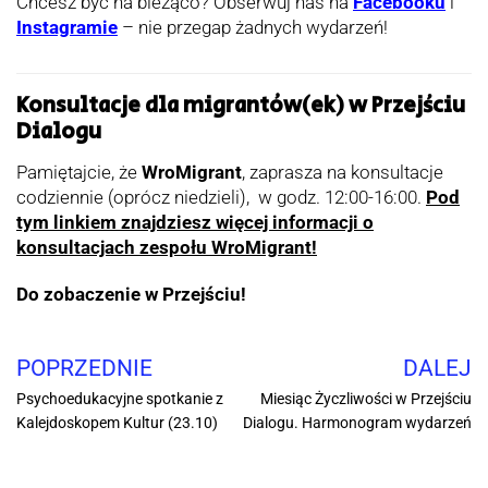
Chcesz być na bieżąco? Obserwuj nas na
Facebooku
i
Instagramie
– nie przegap żadnych wydarzeń!
Konsultacje dla migrantów(ek) w Przejściu
Dialogu
Pamiętajcie, że
WroMigrant
, zaprasza na konsultacje
codziennie (oprócz niedzieli), w godz. 12:00-16:00.
Pod
tym linkiem znajdziesz więcej informacji o
konsultacjach zespołu WroMigrant!
Do zobaczenie w Przejściu!
POPRZEDNIE
DALEJ
Psychoedukacyjne spotkanie z
Miesiąc Życzliwości w Przejściu
Kalejdoskopem Kultur (23.10)
Dialogu. Harmonogram wydarzeń