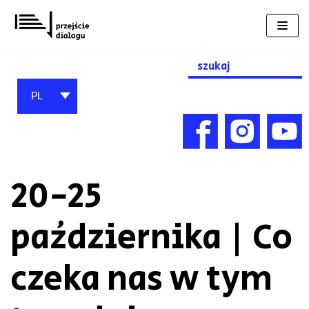
Przejdź
do
treści
Search
for:
PL
20-25
października | Co
czeka nas w tym