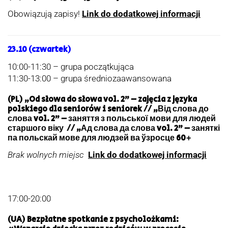
Obowiązują zapisy!
Link do dodatkowej informacji
23.10 (czwartek)
10:00-11:30 – grupa początkująca
11:30-13:00 – grupa średniozaawansowana
(PL) „Od słowa do słowa vol. 2” – zajęcia z języka
polskiego dla seniorów i seniorek // „Від слова до
слова vol. 2” – заняття з польської мови для людей
старшого віку // „Ад слова да слова vol. 2” – заняткі
па польскай мове для людзей ва ўзросце 60+
Brak wolnych miejsc
Link do dodatkowej informacji
17:00-20:00
(UA) Bezpłatne spotkanie z psycholożkami: