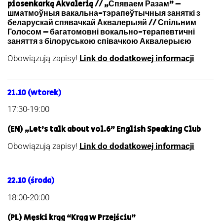
piosenkarką Akvalerią // „Спяваем Разам” –
шматмоўныя вакальна-тэрапеўтычныя заняткі з
беларускай спявачкай Аквалерыяй // Спільним
Голосом – багатомовні вокально-терапевтичні
заняття з білоруською співачкою Аквалерыєю
Obowiązują zapisy!
Link do dodatkowej informacji
21.10
(wtorek)
17:30-19:00
(EN) „Let’s talk about vol.6” English Speaking Club
Obowiązują zapisy!
Link do dodatkowej informacji
22.10 (środa)
18:00-20:00
(PL) Męski krąg “Krąg w Przejściu”