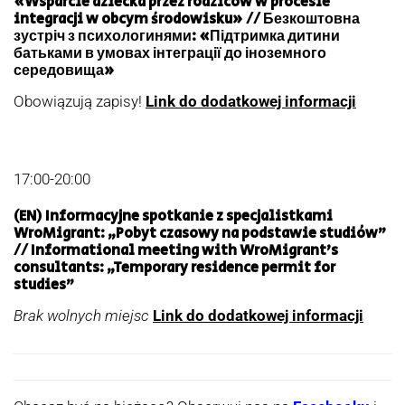
«Wsparcie dziecka przez rodziców w procesie
integracji w obcym środowisku» // Безкоштовна
зустріч з психологинями: «Підтримка дитини
батьками в умовах інтеграції до іноземного
середовища»
Obowiązują zapisy!
Link do dodatkowej informacji
17:00-20:00
(EN) Informacyjne spotkanie z specjalistkami
WroMigrant: „Pobyt czasowy na podstawie studiów”
// Informational meeting with WroMigrant’s
consultants: „Temporary residence permit for
studies”
Brak wolnych miejsc
Link do dodatkowej informacji