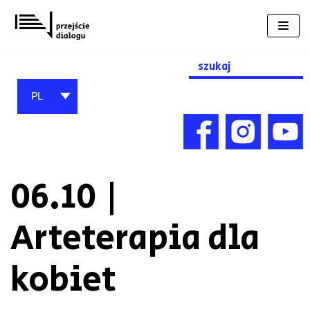
Przejdź
do
treści
Search
for:
PL
06.10 |
Arteterapia dla
kobiet