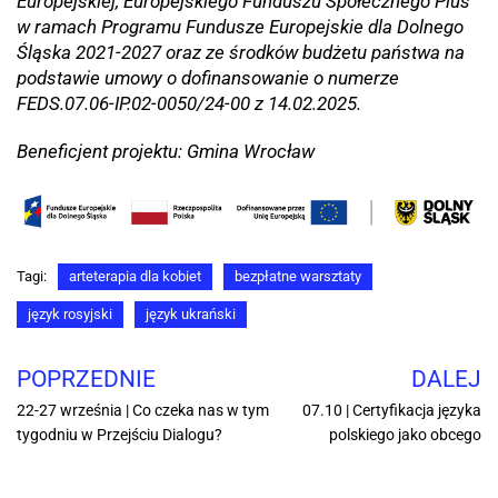
Europejskiej, Europejskiego Funduszu Społecznego Plus
w ramach Programu Fundusze Europejskie dla Dolnego
Śląska 2021-2027 oraz ze środków budżetu państwa na
podstawie umowy o dofinansowanie o numerze
FEDS.07.06-IP.02-0050/24-00 z 14.02.2025.
Beneficjent projektu: Gmina Wrocław
Tagi:
arteterapia dla kobiet
bezpłatne warsztaty
język rosyjski
język ukrański
POPRZEDNIE
DALEJ
22-27 września | Co czeka nas w tym
07.10 | Certyfikacja języka
tygodniu w Przejściu Dialogu?
polskiego jako obcego