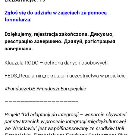
Zgłoś się do udziału w zajęciach za pomocą
formularza:
Dziękujemy, rejestracja zakończona.
Дякуємо,
реєстрацію завершено. Дзякуй, рэгістрацыя
завершана.
Klauzula RODO – ochrona danych osobowych
FEDS_Regulamin_rekrutacji i uczestnictwa w projekcie
#FunduszeUE #FunduszeEuropejskie
——————————————————–
Projekt “Od adaptacji do integracji – wsparcie obywateli
państw trzecich w procesie integracji międzykulturowej
we Wrocławiu” jest współfinansowany ze środków Unii