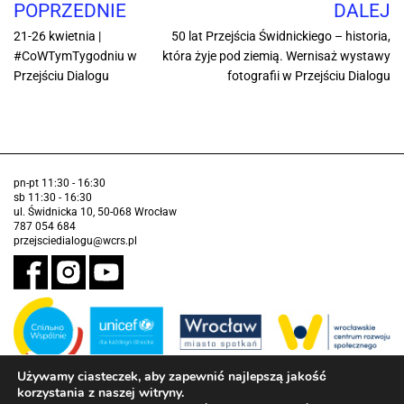
POPRZEDNIE
DALEJ
21-26 kwietnia |
50 lat Przejścia Świdnickiego – historia,
#CoWTymTygodniu w
która żyje pod ziemią. Wernisaż wystawy
Przejściu Dialogu
fotografii w Przejściu Dialogu
pn-pt 11:30 - 16:30
sb 11:30 - 16:30
ul. Świdnicka 10, 50-068 Wrocław
787 054 684
przejsciedialogu@wcrs.pl
Używamy ciasteczek, aby zapewnić najlepszą jakość
korzystania z naszej witryny.
Zadanie realizowane ze środków Gminy Wrocław w partnerstwie z