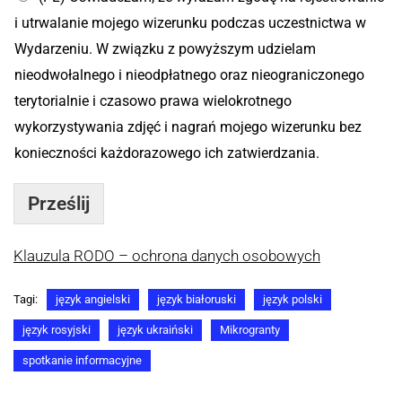
i utrwalanie mojego wizerunku podczas uczestnictwa w
Wydarzeniu. W związku z powyższym udzielam
nieodwołalnego i nieodpłatnego oraz nieograniczonego
terytorialnie i czasowo prawa wielokrotnego
wykorzystywania zdjęć i nagrań mojego wizerunku bez
konieczności każdorazowego ich zatwierdzania.
Prześlij
Klauzula RODO – ochrona danych osobowych
Tagi:
język angielski
język białoruski
język polski
język rosyjski
język ukraiński
Mikrogranty
spotkanie informacyjne