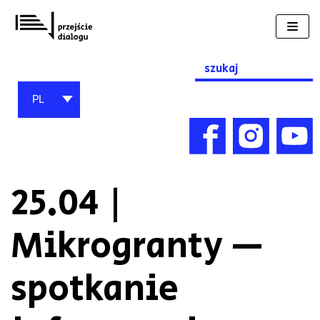
Przejdź
do
treści
Search
for:
PL
25.04 |
Mikrogranty —
spotkanie