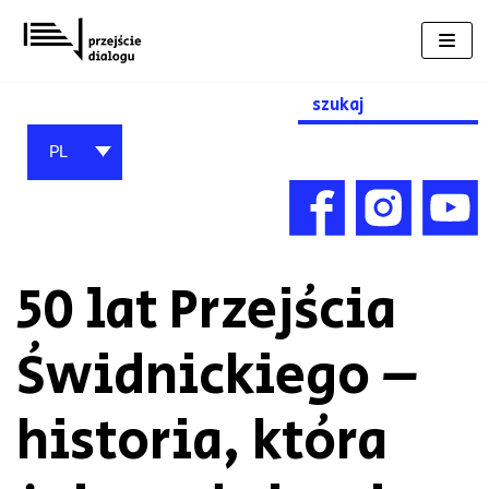
Przejdź
do
treści
Search
for:
PL
50 lat Przejścia
Świdnickiego –
historia, która