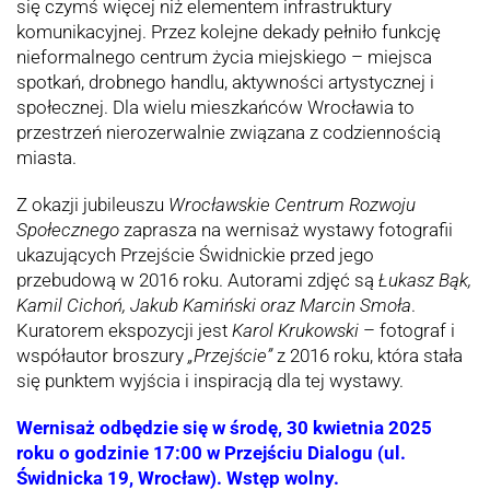
się czymś więcej niż elementem infrastruktury
komunikacyjnej. Przez kolejne dekady pełniło funkcję
nieformalnego centrum życia miejskiego – miejsca
spotkań, drobnego handlu, aktywności artystycznej i
społecznej. Dla wielu mieszkańców Wrocławia to
przestrzeń nierozerwalnie związana z codziennością
miasta.
Z okazji jubileuszu
Wrocławskie Centrum Rozwoju
Społecznego
zaprasza na wernisaż wystawy fotografii
ukazujących Przejście Świdnickie przed jego
przebudową w 2016 roku. Autorami zdjęć są
Łukasz Bąk,
Kamil Cichoń, Jakub Kamiński oraz Marcin Smoła
.
Kuratorem ekspozycji jest
Karol Krukowski
– fotograf i
współautor broszury
„Przejście”
z 2016 roku, która stała
się punktem wyjścia i inspiracją dla tej wystawy.
Wernisaż odbędzie się w środę, 30 kwietnia 2025
roku o godzinie 17:00 w Przejściu Dialogu (ul.
Świdnicka 19, Wrocław). Wstęp wolny.