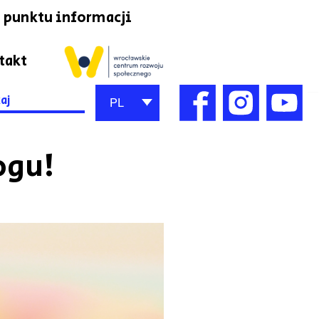
 punktu informacji
takt
h
PL
ogu!