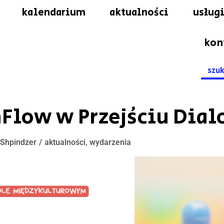
kalendarium
aktualności
usługi
kon
Searc
for:
hFlow w Przejściu Dial
 Shpindzer
aktualności
,
wydarzenia