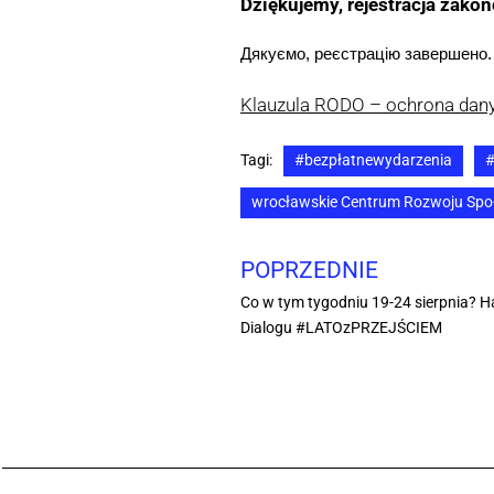
Dziękujemy, rejestracja zako
Дякуємо, реєстрацію завершено.
Klauzula RODO – ochrona da
Tagi:
#bezpłatnewydarzenia
#
wrocławskie Centrum Rozwoju Spo
POPRZEDNIE
Co w tym tygodniu 19-24 sierpnia? 
Dialogu #LATOzPRZEJŚCIEM