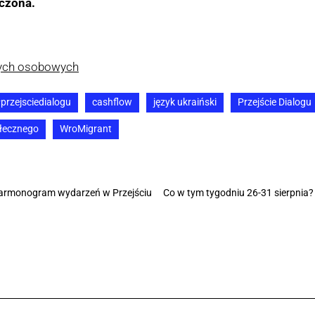
ńczona.
nych osobowych
przejsciedialogu
cashflow
język ukraiński
Przejście Dialogu
łecznego
WroMigrant
Harmonogram wydarzeń w Przejściu
Co w tym tygodniu 26-31 sierpni