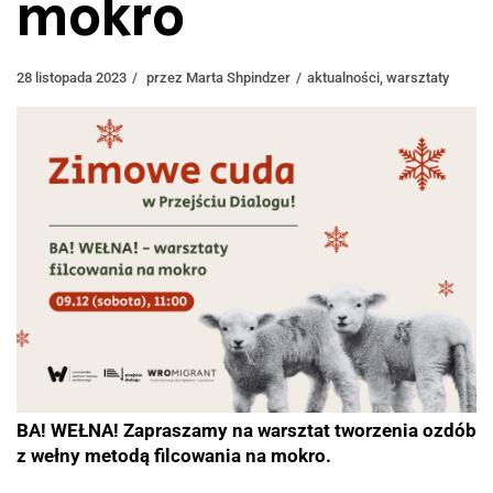
mokro
28 listopada 2023
przez
Marta Shpindzer
aktualności
,
warsztaty
BA! WEŁNA! Zapraszamy na warsztat tworzenia ozdób
z wełny metodą filcowania na mokro.