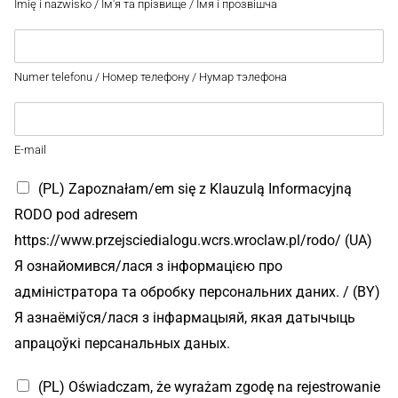
Imię i nazwisko / Ім'я та прізвище / Імя і прозвішча
Numer telefonu / Номер телефону / Нумар тэлефона
E-mail
(PL) Zapoznałam/em się z Klauzulą Informacyjną
RODO pod adresem
https://www.przejsciedialogu.wcrs.wroclaw.pl/rodo/ (UA)
Я ознайомився/лася з інформацією про
адміністратора та обробку персональних даних. / (BY)
Я азнаёміўся/лася з інфармацыяй, якая датычыць
апрацоўкі персанальных даных.
(PL) Oświadczam, że wyrażam zgodę na rejestrowanie