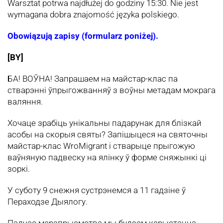
Warsztat potrwa najdłużej do godziny 15:30. Nie jest
wymagana dobra znajomość języka polskiego.
Obowiązują zapisy (formularz poniżej).
[BY]
БА! ВОЎНА! Запрашаем на майстар-клас па
стварэнні ўпрыгожванняў з воўны метадам мокрага
валяння.
Хочаце зрабіць унікальны падарунак для блізкай
асобы на скорыя святы? Запішыцеся на святочны
майстар-клас WroMigrant і стварыце прыгожую
ваўняную падвеску на ялінку ў форме сняжынкі ці
зоркі.
У суботу 9 снежня сустрэнемся а 11 гадзіне ў
Пераходзе Дыялогу.