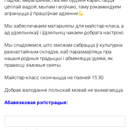
Падчас мерапрыемства мы будзем карыстацца
цёплай вадой, мылам і воўнаю, таму рэкамендуем
апрануцца ў працоўнае адзенне
Мы забяспечваем матэрыялы для майстар-класа, а
ад удзельнікаў і ўдзельніц чакаем добрага настрою.
Мы спадзяемся, што зможам сабрацца ў культурна
разнастайным складзе, каб паразмаўляць пра
нашыя родныя традыцыі і абмяняцца ідэямі, як
правесці зімовыя святы.
Майстар-класс скончыцца не пазней 15.30.
Добрае валоданне польскай мовай не вымагаецца.
Абавязковая рэгістрацыя: