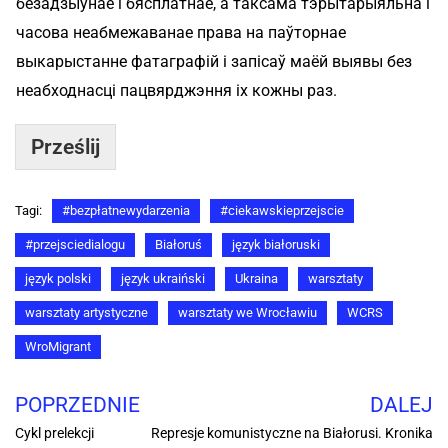
безадзыўнае і бясплатнае, а таксама тэрытарыяльна і
часова неабмежаванае права на паўторнае
выкарыстанне фатаграфій і запісаў маёй выявы без
неабходнасці пацвярджэння іх кожны раз.
Prześlij
Tagi:
#bezpłatnewydarzenia
#ciekawskieprzejscie
#przejsciedialogu
Białoruś
język białoruski
język polski
język ukraiński
Ukraina
warsztaty
warsztaty artystyczne
warsztaty we Wrocławiu
WCRS
WroMigrant
POPRZEDNIE
DALEJ
Cykl prelekcji
Represje komunistyczne na Białorusi. Kronika