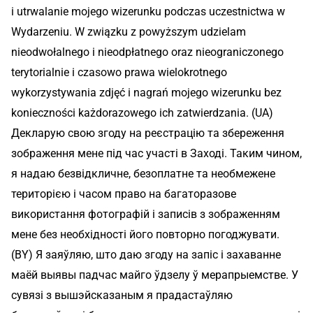
i utrwalanie mojego wizerunku podczas uczestnictwa w
Wydarzeniu. W związku z powyższym udzielam
nieodwołalnego i nieodpłatnego oraz nieograniczonego
terytorialnie i czasowo prawa wielokrotnego
wykorzystywania zdjęć i nagrań mojego wizerunku bez
konieczności każdorazowego ich zatwierdzania. (UA)
Декларую свою згоду на реєстрацію та збереження
зображення мене під час участі в Заході. Таким чином,
я надаю безвідкличне, безоплатне та необмежене
територією і часом право на багаторазове
використання фотографій і записів з зображенням
мене без необхідності його повторно погоджувати.
(BY) Я заяўляю, што даю згоду на запіс і захаванне
маёй выявы падчас майго ўдзелу ў мерапрыемстве. У
сувязі з вышэйсказаным я прадастаўляю