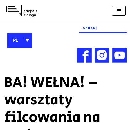
Przejdź
do
treści
Search
for:
PL
BA! WEŁNA! –
warsztaty
filcowania na