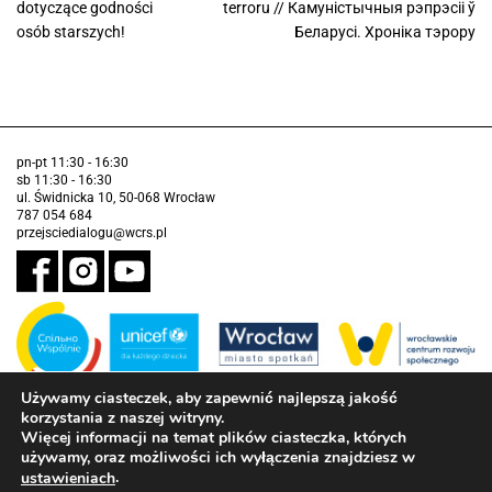
dotyczące godności
terroru // Камуністычныя рэпрэсіі ў
osób starszych!
Беларусі. Хроніка тэрору
pn-pt 11:30 - 16:30
sb 11:30 - 16:30
ul. Świdnicka 10, 50-068 Wrocław
787 054 684
przejsciedialogu@wcrs.pl
Używamy ciasteczek, aby zapewnić najlepszą jakość
korzystania z naszej witryny.
Zadanie realizowane ze środków Gminy Wrocław w partnerstwie z
Funduszem Narodów Zjednoczonych na Rzecz Dzieci (UNICEF)
Więcej informacji na temat plików ciasteczka, których
używamy, oraz możliwości ich wyłączenia znajdziesz w
Deklaracja dostępności
.
ustawieniach