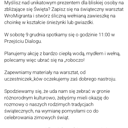
Myślisz nad unikatowym prezentem dla bliskiej osoby na
zbliżające się Święta? Zapisz się na świąteczny warsztat
WroMigranta i stwórz śliczną wełnianą zawieszkę na
choinkę w kształcie śnieżynki lub gwiazdki.
W sobotę 9 grudnia spotkamy się o godzinie 11:00 w
Przejściu Dialogu.
Planujemy akcję z bardzo ciepłą wodą, mydłem i wełną,
polecamy więc ubrać się na „roboczo!
Zapewniamy materiały na warsztat, od
uczestniczek_ków oczekujemy zaś dobrego nastroju.
Spodziewamy się, że uda nam się zebrać w gronie
różnorodnym kulturowo, żebyśmy mieli okazję do
rozmowy o naszych rodzimych tradycjach
świątecznych, na wymianę pomysłami co do
celebrowania zimowych świąt.