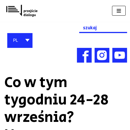
Przejdź
do
treści
Search
for:
PL
Co w tym
tygodniu 24-28
września?