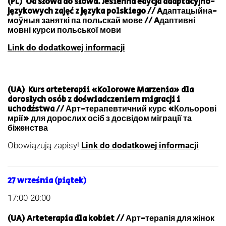
(PL)
Od słowa do słowa. Jesienna edycja adaptacyjno-
językowych zajęć z języka polskiego
// Aдаптацыйна-
моўныя заняткі па польскай мове // Aдаптивні
мовні курси польської мови
Link do dodatkowej informacji
(UA) Kurs arteterapii «Kolorowe Marzenia» dla
dorosłych osób z doświadczeniem migracji i
uchodźstwa // Арт-терапевтичний курс «Кольорові
мрії» для дорослих осіб з досвідом міграції та
біженства
Obowiązują zapisy!
Link do dodatkowej informacji
27 września (piątek)
17:00-20:00
(UA) Arteterapia dla kobiet // Арт-терапія для жінок