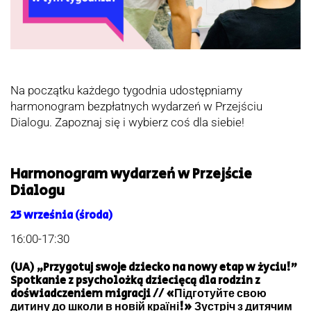
Na początku każdego tygodnia udostępniamy
harmonogram bezpłatnych wydarzeń w Przejściu
Dialogu. Zapoznaj się i wybierz coś dla siebie!
Harmonogram wydarzeń w Przejście
Dialogu
25 września (środa)
16:00-17:30
(UA) „Przygotuj swoje dziecko na nowy etap w życiu!”
Spotkanie z psycholożką dziecięcą dla rodzin z
doświadczeniem migracji // «Підготуйте свою
дитину до школи в новій країні!» Зустріч з дитячим