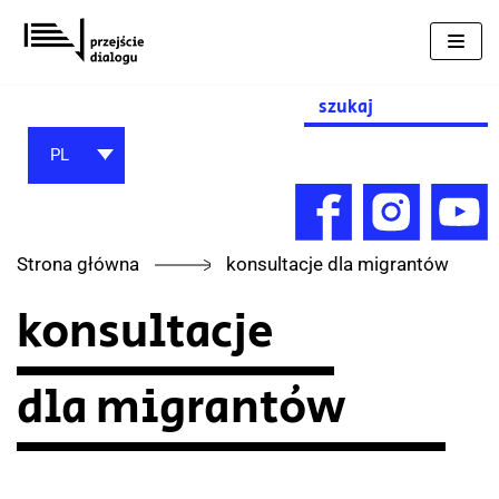
Przejdź
do
treści
Search
for:
PL
Strona główna
konsultacje dla migrantów
konsultacje
dla migrantów