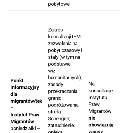
pobytowe.
Zakres
konsultacji IPM:
zezwolenia na
pobyt czasowy i
stały (w tym na
podstawie
wiz
humanitarnych);
Punkt
Na
zasady
informacyjny
konsultacje
przekraczania
dla
Instytutu
granic i
migrantów/tek
Praw
podróżowania
–
Migrantów
strefą
Instytut Praw
nie
Schengen;
Migrantów
obowiązują
zatrudnienie;
poniedziałki –
zapisy.
opieka