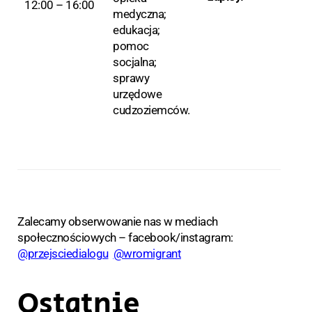
12:00 – 16:00
medyczna;
edukacja;
pomoc
socjalna;
sprawy
urzędowe
cudzoziemców.
Zalecamy obserwowanie nas w mediach
społecznościowych –
f
acebook/
instagram:
@przejsciedialogu
@wromigrant
Ostatnie