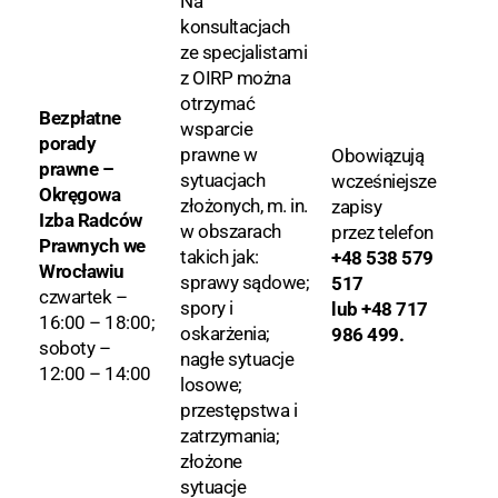
Na
konsultacjach
ze specjalistami
z OIRP można
otrzymać
Bezpłatne
wsparcie
porady
prawne w
Obowiązują
prawne –
sytuacjach
wcześniejsze
Okręgowa
złożonych, m. in.
zapisy
Izba Radców
w obszarach
przez telefon
Prawnych we
takich jak:
+48 538 579
Wrocławiu
sprawy sądowe;
517
czwartek –
spory i
lub +48 717
16:00 – 18:00;
oskarżenia;
986 499.
soboty –
nagłe sytuacje
12:00 – 14:00
losowe;
przestępstwa i
zatrzymania;
złożone
sytuacje