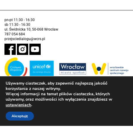
pn-pt 11:30 - 16:30
sb 11:30 - 16:30
ul. Świdnicka 10, 50-068 Wrocław
787 054 684
przejsciedialogu@wcrs.pl
Używamy ciasteczek, aby zapewnić najlepszą jakość
korzystania z naszej witryny.
Zadanie realizowane ze środków Gminy Wrocław w partnerstwie z
Funduszem Narodów Zjednoczonych na Rzecz Dzieci (UNICEF)
Więcej informacji na temat plików ciasteczka, których
używamy, oraz możliwości ich wyłączenia znajdziesz w
Deklaracja dostępności
.
ustawieniach
Akceptuję