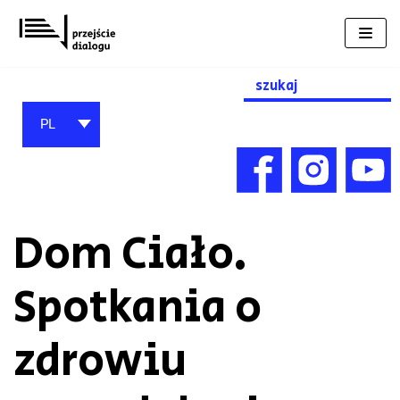
Przejdź
do
treści
Search
for:
PL
Dom Ciało.
Spotkania o
zdrowiu