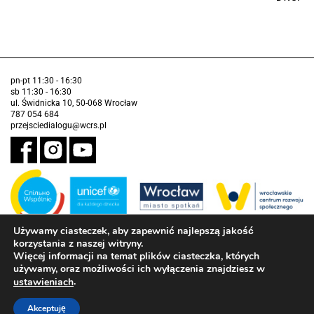
pn-pt 11:30 - 16:30
sb 11:30 - 16:30
ul. Świdnicka 10, 50-068 Wrocław
787 054 684
przejsciedialogu@wcrs.pl
Używamy ciasteczek, aby zapewnić najlepszą jakość
korzystania z naszej witryny.
Zadanie realizowane ze środków Gminy Wrocław w partnerstwie z
Funduszem Narodów Zjednoczonych na Rzecz Dzieci (UNICEF)
Więcej informacji na temat plików ciasteczka, których
używamy, oraz możliwości ich wyłączenia znajdziesz w
Deklaracja dostępności
.
ustawieniach
Akceptuję