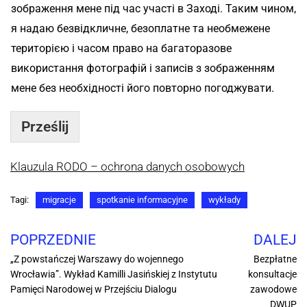
зображення мене під час участі в Заході. Таким чином,
я надаю безвідкличне, безоплатне та необмежене
територією і часом право на багаторазове
використання фотографій і записів з зображенням
мене без необхідності його повторно погоджувати.
Prześlij
Klauzula RODO – ochrona danych osobowych
Tagi:
migracje
spotkanie informacyjne
wykłady
POPRZEDNIE
DALEJ
„Z powstańczej Warszawy do wojennego
Bezpłatne
Wrocławia”. Wykład Kamilli Jasińskiej z Instytutu
konsultacje
Pamięci Narodowej w Przejściu Dialogu
zawodowe
DWUP