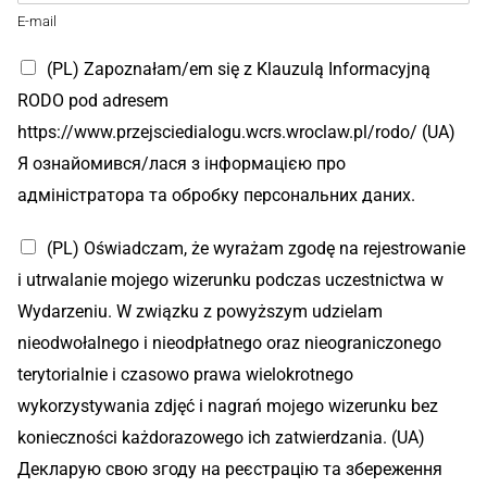
E-mail
(PL) Zapoznałam/em się z Klauzulą Informacyjną
RODO pod adresem
https://www.przejsciedialogu.wcrs.wroclaw.pl/rodo/ (UA)
Я ознайомився/лася з інформацією про
адміністратора та обробку персональних даних.
(PL) Oświadczam, że wyrażam zgodę na rejestrowanie
i utrwalanie mojego wizerunku podczas uczestnictwa w
Wydarzeniu. W związku z powyższym udzielam
nieodwołalnego i nieodpłatnego oraz nieograniczonego
terytorialnie i czasowo prawa wielokrotnego
wykorzystywania zdjęć i nagrań mojego wizerunku bez
konieczności każdorazowego ich zatwierdzania. (UA)
Декларую свою згоду на реєстрацію та збереження