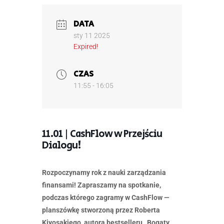
DATA
sty 11 2025
Expired!
CZAS
11:55 - 16:05
11.01 | CashFlow w Przejściu
Dialogu!
Rozpoczynamy rok z nauki zarządzania
finansami! Zapraszamy na spotkanie,
podczas którego zagramy w CashFlow —
planszówkę stworzoną przez Roberta
Kiyosakiego, autora bestselleru „Bogaty