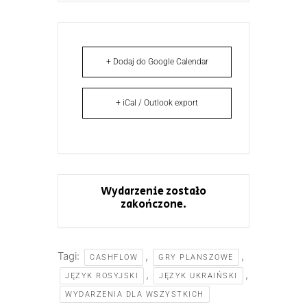
+ Dodaj do Google Calendar
+ iCal / Outlook export
Wydarzenie zostało
zakończone.
Tagi:
,
,
CASHFLOW
GRY PLANSZOWE
,
,
JĘZYK ROSYJSKI
JĘZYK UKRAIŃSKI
WYDARZENIA DLA WSZYSTKICH