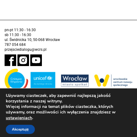
pn-pt 11:30 - 16:30
sb 11:30 - 16:30
ul. Świdnicka 10, 50-068 Wrocław
787 054 684
przejsciedialogu@wcrs.pl
Używamy ciasteczek, aby zapewnić najlepszą jakość
korzystania z naszej witryny.
Zadanie realizowane ze środków Gminy Wrocław w partnerstwie z
Funduszem Narodów Zjednoczonych na Rzecz Dzieci (UNICEF)
Więcej informacji na temat plików ciasteczka, których
używamy, oraz możliwości ich wyłączenia znajdziesz w
Deklaracja dostępności
.
ustawieniach
Akceptuję