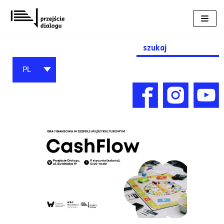
Przejdź
do
treści
Search
for:
PL