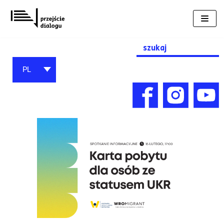
Przejdź
do
treści
Search
for:
PL