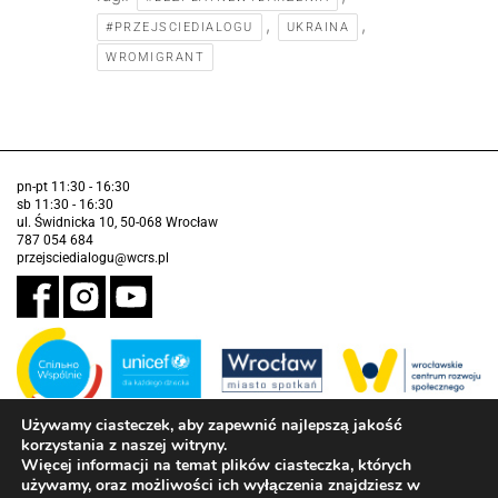
,
,
#PRZEJSCIEDIALOGU
UKRAINA
WROMIGRANT
pn-pt 11:30 - 16:30
sb 11:30 - 16:30
ul. Świdnicka 10, 50-068 Wrocław
787 054 684
przejsciedialogu@wcrs.pl
Używamy ciasteczek, aby zapewnić najlepszą jakość
korzystania z naszej witryny.
Zadanie realizowane ze środków Gminy Wrocław w partnerstwie z
Funduszem Narodów Zjednoczonych na Rzecz Dzieci (UNICEF)
Więcej informacji na temat plików ciasteczka, których
używamy, oraz możliwości ich wyłączenia znajdziesz w
Deklaracja dostępności