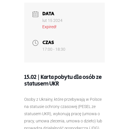
DATA
lut 15 2024
Expired!
CZAS
17:00 - 18:30
15.02 | Karta pobytu dla osób ze
statusem UKR
Osoby z Ukrainy, które przebywają w Polsce
na statusie ochrony czasowej (PESEL ze
statusem UKR), wykonują pracę (umowa o
pracy, umowa zlecenia, umowa o dzieło) lub
prowadzą działalność gospodarczą (JDG)