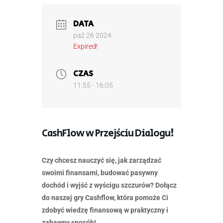
DATA
paź 26 2024
Expired!
CZAS
11:55 - 16:05
CashFlow w Przejściu Dialogu!
Czy chcesz nauczyć się, jak zarządzać
swoimi finansami, budować pasywny
dochód i wyjść z wyścigu szczurów? Dołącz
do naszej gry Cashflow, która pomoże Ci
zdobyć wiedzę finansową w praktyczny i
zabawny sposób!