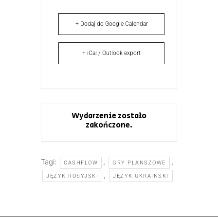
+ Dodaj do Google Calendar
+ iCal / Outlook export
Wydarzenie zostało
zakończone.
Tagi:
,
,
CASHFLOW
GRY PLANSZOWE
,
JĘZYK ROSYJSKI
JĘZYK UKRAIŃSKI