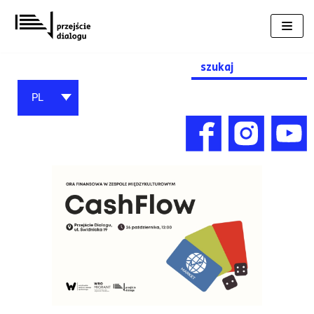
Przejdź
do
treści
Search
for:
PL