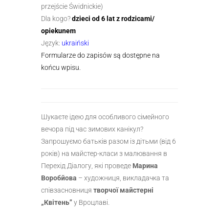
przejście Świdnickie)
Dla kogo?
dzieci od 6 lat z rodzicami/
opiekunem
Język:
ukraiński
Formularze do zapisów są dostępne na
końcu wpisu.
Шукаєте ідею для особливого сімейного
вечора під час зимових канікул?
Запрошуємо батьків разом із дітьми (від 6
років) на майстер-класи з малювання в
Перехід Діалогу, які проведе
Марина
Воробйова
– художниця, викладачка та
співзасновниця
творчої майстерні
„Квітень”
у Вроцлаві.