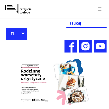
Przejdź
do
treści
Search
for:
PL