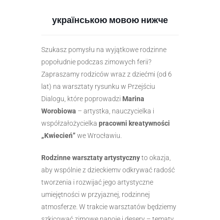
українською мовою нижче
Szukasz pomysłu na wyjątkowe rodzinne
popołudnie podczas zimowych ferii?
Zapraszamy rodziców wraz z dziećmi (od 6
lat) na warsztaty rysunku w Przejściu
Dialogu, które poprowadzi
Marina
Worobiowa
– artystka, nauczycielka i
współzałożycielka
pracowni kreatywności
„Kwiecień”
we Wrocławiu.
Rodzinne warsztaty artystyczny
to okazja,
aby wspólnie z dzieckiemv odkrywać radość
tworzenia i rozwijać jego artystyczne
umiejętności w przyjaznej, rodzinnej
atmosferze. W trakcie warsztatów będziemy
szkicować zimowe napoje i desery – tematy,