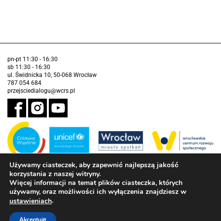
pn-pt 11:30 - 16:30
sb 11:30 - 16:30
ul. Świdnicka 10, 50-068 Wrocław
787 054 684
przejsciedialogu@wcrs.pl
Używamy ciasteczek, aby zapewnić najlepszą jakość
korzystania z naszej witryny.
Zadanie realizowane ze środków Gminy Wrocław w partnerstwie z
Funduszem Narodów Zjednoczonych na Rzecz Dzieci (UNICEF)
Więcej informacji na temat plików ciasteczka, których
używamy, oraz możliwości ich wyłączenia znajdziesz w
Deklaracja dostępności
.
ustawieniach
Akceptuję