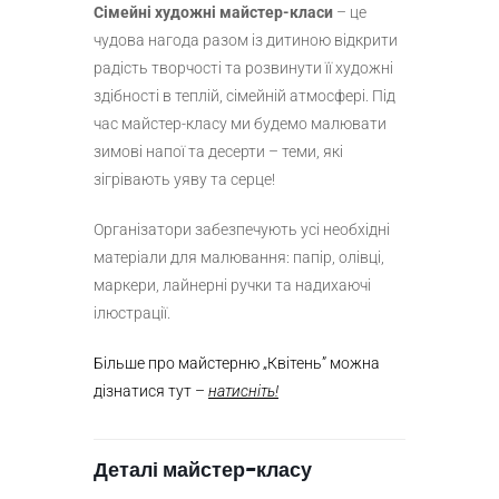
Сімейні художні майстер-класи
– це
чудова нагода разом із дитиною відкрити
радість творчості та розвинути її художні
здібності в теплій, сімейній атмосфері. Під
час майстер-класу ми будемо малювати
зимові напої та десерти – теми, які
зігрівають уяву та серце!
Організатори забезпечують усі необхідні
матеріали для малювання: папір, олівці,
маркери, лайнерні ручки та надихаючі
ілюстрації.
Більше про майстерню „Квітень” можна
дізнатися тут –
натисніть!
Деталі майстер-класу