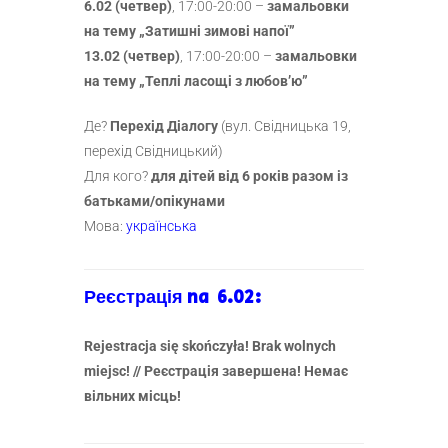
6.02 (четвер)
, 17:00-20:00 –
замальовки
на тему „Затишні зимові напої”
13.02 (четвер)
, 17:00-20:00 –
замальовки
на тему „Теплі ласощі з любов’ю”
Де?
Перехід Діалогу
(вул. Свідницька 19,
перехід Свідницький)
Для кого?
для дітей від 6 років разом із
батьками/опікунами
Мова:
українська
Реєстрація na 6.02:
Rejestracja się skończyła! Brak wolnych
miejsc! //
Реєстрація завершена! Немає
вільних місць!