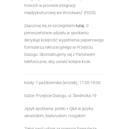
trzecich w procesie integracji
międzykulturowej we Wrocławiu” (FEDŚ).
Zapoznaj się ze szczegółami
tutaj
. O
pierwszeństwie udziału w spotkaniu
decyduje kolejność wypełnienia papierowego
formularzu rekrutacyjnego w Przejściu
Dialogu. Skontaktujemy się z Państwem
telefonicznie, aby ustalić kolejne kroki.
Kiedy: 7 października (wtorek), 17:00-19:00
Gdzie: Przejście Dialogu, ul. Świdnicka 19
Język spotkania: polski + Q&A w języku
ukraińśkim, białoruskim, rosyjskim
Zgłoś swój udział za pomocą formularza.