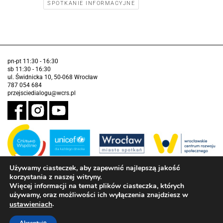
SPOTKANIE INFORMACYJNE
pn-pt 11:30 - 16:30
sb 11:30 - 16:30
ul. Świdnicka 10, 50-068 Wrocław
787 054 684
przejsciedialogu@wcrs.pl
Używamy ciasteczek, aby zapewnić najlepszą jakość
korzystania z naszej witryny.
Zadanie realizowane ze środków Gminy Wrocław w partnerstwie z
Funduszem Narodów Zjednoczonych na Rzecz Dzieci (UNICEF)
Więcej informacji na temat plików ciasteczka, których
używamy, oraz możliwości ich wyłączenia znajdziesz w
Deklaracja dostępności
.
ustawieniach