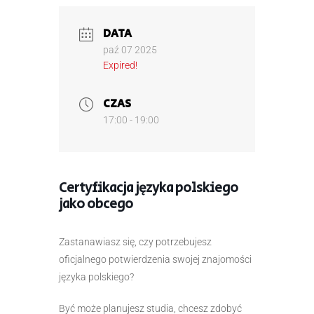
DATA
paź 07 2025
Expired!
CZAS
17:00 - 19:00
Certyfikacja języka polskiego
jako obcego
Zastanawiasz się, czy potrzebujesz
oficjalnego potwierdzenia swojej znajomości
języka polskiego?
Być może planujesz studia, chcesz zdobyć