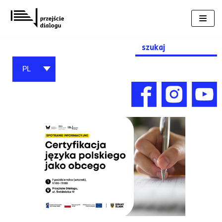
Przejdź
do
treści
Search
for:
PL