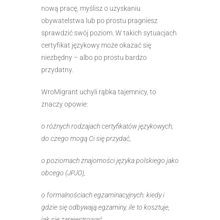
nową pracę, myślisz o uzyskaniu
obywatelstwa lub po prostu pragniesz
sprawdzić swój poziom. W takich sytuacjach
certyfikat językowy może okazać się
niezbędny – albo po prostu bardzo
przydatny.
WroMigrant uchyli rąbka tajemnicy, to
znaczy opowie:
o różnych rodzajach certyfikatów językowych,
do czego mogą Ci się przydać,
o poziomach znajomości języka polskiego jako
obcego (JPJO),
o formalnościach egzaminacyjnych: kiedy i
gdzie się odbywają egzaminy, ile to kosztuje,
jak się zarejestrować,