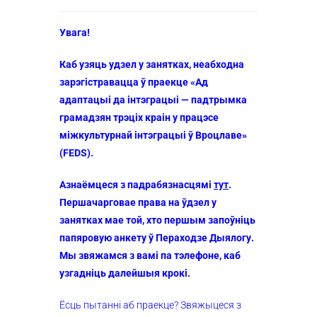
Увага!
Каб узяць удзел у занятках, неабходна
зарэгістравацца ў праекце «Ад
адаптацыі да інтэграцыі — падтрымка
грамадзян трэціх краін у працэсе
міжкультурнай інтэграцыі ў Вроцлаве»
(FEDS).
Азнаёмцеся з падрабязнасцямі
тут
.
Першачарговае права на ўдзел у
занятках мае той, хто першым запоўніць
папяровую анкету ў Пераходзе Дыялогу.
Мы звяжамся з вамі па тэлефоне, каб
узгадніць далейшыя крокі.
Ёсць пытанні аб праекце? Звяжыцеся з