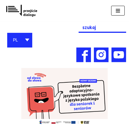
Przejdź
do
treści
Search
for:
PL