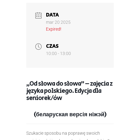
DATA
mar 20 2025
Expired!
CZAS
10:00 - 13:00
„Od słowa do słowa” – zajęcia z
języka polskiego. Edycja dla
seniorek/ów
(беларуская версія ніжэй)
Szukacie sposobu na poprawę swoich