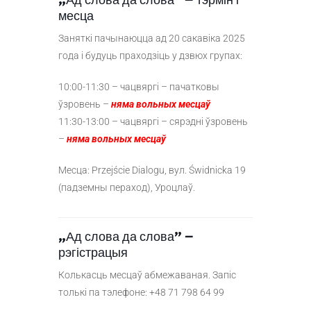
„Ад слова да слова” – тэрмін і
месца
Заняткі пачынаюцца ад 20 сакавіка 2025
года і будуць праходзіць у дзвюх групах:
10:00-11:30 – чацвяргі – пачатковы
ўзровень –
няма вольных месцаў
11:30-13:00 – чацвяргі – сярэдні ўзровень
–
няма вольных месцаў
Месца: Przejście Dialogu, вул. Świdnicka 19
(падземны пераход), Уроцлаў.
„Ад слова да слова” –
рэгістрацыя
Колькасць месцаў абмежаваная. Запіс
толькі па тэлефоне: +48 71 798 64 99