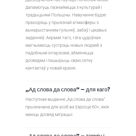
дапамогуць пазнаёміцца з культурай і
традыцыямі Польшчы. Навучанне будзе
праходзіць у прыязнай атмасферы з
выкарыстаннем гульняў, забаў і цікавых
заданняў. Акрамя таго, гэта цудоўная
магчымасць сустрэць новых людзей з
падобнымі інтарэсамі, абмяняцца
досведам і пашырыць сваю сетку
кантактаў у новай краіне.
„Ад слова да слова” – для каго?
Наступнае выданне „Ад слова да слова”
прызначана для асоб ва ўзросце 60+, якія
маюць досвед міграцыі.