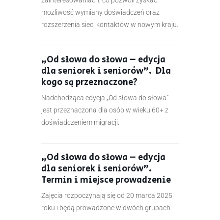
możliwość wymiany doświadczeń oraz
rozszerzenia sieci kontaktów w nowym kraju.
„Od słowa do słowa – edycja
dla seniorek i seniorów”. Dla
kogo są przeznaczone?
Nadchodząca edycja „Od słowa do słowa”
jest przeznaczona dla osób w wieku 60+ z
doświadczeniem migracji.
„Od słowa do słowa – edycja
dla seniorek i seniorów”.
Termin i miejsce prowadzenie
Zajęcia rozpoczynają się od 20 marca 2025
roku i będą prowadzone w dwóch grupach: