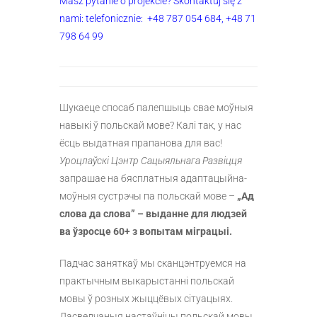
Masz pytanie o projekcie? Skontaktuj się z
nami: telefonicznie:
+48 787 054 684,
+48 71
798 64 99
Шукаеце спосаб палепшыць свае моўныя
навыкі ў польскай мове? Калі так, у нас
ёсць выдатная прапанова для вас!
Уроцлаўскі Цэнтр Сацыяльнага Развіцця
запрашае на бясплатныя адаптацыйна-
моўныя сустрэчы па польскай мове –
„Ад
слова да слова” – выданне для людзей
ва ўзросце 60+ з вопытам міграцыі.
Падчас заняткаў мы сканцэнтруемся на
практычным выкарыстанні польскай
мовы ў розных жыццёвых сітуацыях.
Дасведчаныя настаўніцы польскай мовы