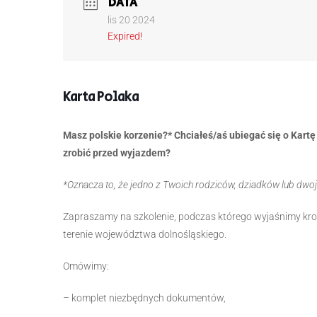
DATA
lis 20 2024
Expired!
Karta Polaka
Masz polskie korzenie?* Chciałeś/aś ubiegać się o Kartę
zrobić przed wyjazdem?
*Oznacza to, że jedno z Twoich rodziców, dziadków lub dwoj
Zapraszamy na szkolenie, podczas którego wyjaśnimy kro
terenie województwa dolnośląskiego.
Omówimy:
– komplet niezbędnych dokumentów,