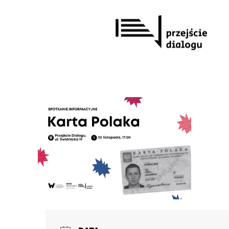
Przejdź
do
treści