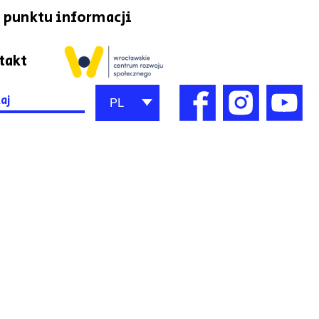
 punktu informacji
takt
h
PL