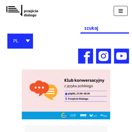
Przejdź
do
treści
Search
for:
PL