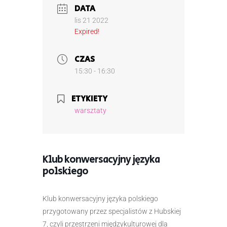
DATA
lis 21 2022
Expired!
CZAS
15:30 - 16:30
ETYKIETY
warsztaty
Klub konwersacyjny języka
polskiego
Klub konwersacyjny języka polskiego
przygotowany przez specjalistów z Hubskiej
7, czyli przestrzeni międzykulturowej dla